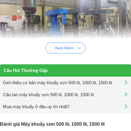
Xem thêm
Giới thiệu cơ bản máy khuấy sơn 500 lít, 1000
lít, 1500 lít
Câu Hỏi Thường Gặp
Máy khuấy sơn 500 lít, 1000 lít, 1500 lít
, sử dụng động cơ khuấy có
Giới thiệu cơ bản máy khuấy sơn 500 lít, 1000 lít, 1500 lít
công suất 37Kw vô cùng mạnh mẽ, kết hợp với đĩa khuấy phân tán
được thiết kế góc cạnh sắc bén giúp cho mẻ khuấy nhanh giảm kích
Cấu tạo máy khuấy sơn 500 lít, 1000 lít, 1500 lít
thước hạt, đảm bảo các yếu tố khắt khe của công thức. Cùng với
cơ
cấu nâng hạ tự động bằng bơm nguồn thủy lực, ti ben lớn và lắp bộ
Mua máy khuấy ở đâu uy tín nhất?
công tắc hành trình chuyên nghiệp nên làm cho quá trình thực hiện
diễn ra trơn tru, mượt mà hơn.
Đánh giá Máy khuấy sơn 500 lít, 1000 lít, 1500 lít