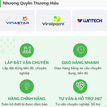
Nhượng Quyền Thương Hiệu
LẮP ĐẶT VẬN CHUYỂN
GIAO HÀNG NHANH
Lắp đặt đúng tiến độ, chuyên
Giao hàng bằng xe cẩu chuyên
nghiệp
dụng, tiến độ
Mua máy khuấy ở đâu uy tín nhất?
Hiện nay trên thị trường có rất nhiều nơi bán hàng kém chất lượng
tràn lan và nắm rõ tâm lý khách hàng thích nhiều ưu đãi cùng với giá
thành siêu rẻ nên việc người dùng chọn mua sản phẩm kém chất
HÀNG CHÍNH HÃNG
TƯ VẤN & HỖ TRỢ 24/7
lượng là hoàn toàn có thể xảy ra. Vì thế, việc tìm một nơi cung cấp
máy khuấy sơn uy tín là điều rất quan trọng.
Toàn bộ thiết bị được đảm bảo
Tư vấn chuyên nghiệp, hỗ trợ