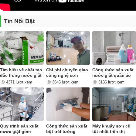
dụng lâu dài . Ở dòng máy khuấy sơn 500 lít, 100 lít, 1500 lít được
trang bị trục khuấy có đường kính 70mm inox sus304.
Cánh khuấy:
Cánh khuấy trên thị trường có khá nhiều hình dạng
Tin Nổi Bật
mẫu mã đa dạng. Việc chọn mua cánh khuấy tùy thuộc vào nhu cầu
sử dụng của người dùng. Ở dòng
máy khuấy 500 lít, 1000 lít, 150
lít
cánh phân tán đường kính 420mm, vòng bi sử dụng 6312 SKF.
Tìm hiểu về chất tạo
Chi phí chuyển giao
Công thức sản xuất
đặc trong nước giặt
công nghệ sơn
nước giặt quần áo
quan trọng như thế
4371 lượt xem
3645 lượt xem
3136 lượt xem
nào ?
Quy trình sản xuất
Công thức sản xuất
Máy khuấy sơn cũ
Tủ điện gồm máy khuấy sơn 500 lít, 1000 lít,
nước giặt gồm
bột trét tường
tốt nhất trên thị