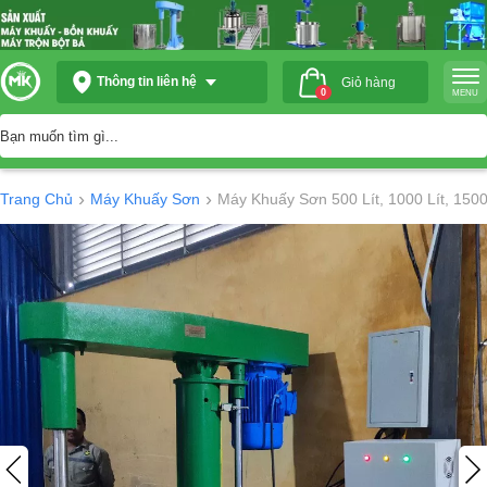
Thông tin liên hệ
Giỏ hàng
0
MENU
›
›
Trang Chủ
Máy Khuấy Sơn
Máy Khuấy Sơn 500 Lít, 1000 Lít, 1500