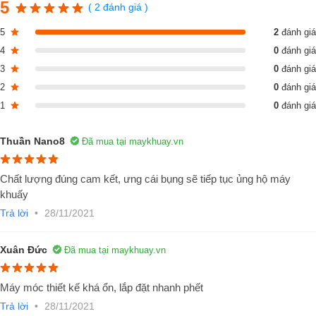
5
( 2 đánh giá )
5
2
đánh giá
4
0
đánh giá
3
0
đánh giá
2
0
đánh giá
1
0
đánh giá
Thuần Nano8
Đã mua tại maykhuay.vn
Chất lượng đúng cam kết, ưng cái bụng sẽ tiếp tục ủng hộ máy
Thông số kỹ thuật máy khuấy sơn 500 lít, 1000
khuấy
lít, 1500 lít
Trả lời
•
28/11/2021
Máy khuấy sơn 500 lít, 1000 lít, 1500 lít
tích hợp cơ cấu nâng hạ t
động bằng bộ bơm nguồn thủy lực, ti ben lớn và lắp bộ công tắc hành
Xuân Đức
Đã mua tại maykhuay.vn
trình chuyên nghiệp.
Động cơ 37Kw - 380v/3pha/50hz ( TECO, Mitsubishi – Hàng Bãi
Máy móc thiết kế khá ổn, lắp đặt nhanh phết
nguyên bản 90%+)
Trả lời
•
28/11/2021