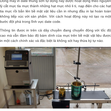
Dòng máy in date thùng sơn tự động này được hoạt động theo nguyên
lý cắt mực tỉa mực thành những hạt mực nhỏ li ti, nạp điện cho các hạt
tia mực rồi bắn lên bề mặt vật liệu cần in nhưng đầu in lại hoàn toàn
không tiếp xúc với sản phẩm. Với cách hoạt động này nó tạo ra một
bước đột phá trong lĩnh vực date code.
Thông tin được in trên cả dây chuyền đang chuyển động với tốc độ
cao mà vẫn đảm bảo độ bám dính của mực trên bề mặt vật liệu được
in một cách chính xác và đặc biệt là không sót hay thừa ký tự nào.