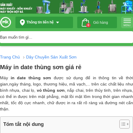
Thông tin liên hệ
Giỏ hàng
0
MENU
›
Trang Chủ
Dây Chuyền Sản Xuất Sơn
Máy in date thùng sơn giá rẻ
Máy
in date thùng sơn
được sử dụng để in thông tin về thờ
gian,ngày tháng, logo, thương hiệu, mã vạch,... trên các chất liệu như
bình nhựa, chai lọ,
vỏ thùng sơn
, nắp chai, trên thủy tinh, trên nhựa
có thể in được trên mặt phẳng, mặt lồi mặt lõm trong thời gian nhanh
nhất, tốc độ cực nhanh, chữ được in ra rất rõ ràng và đường nét cẩn
thận.
Tóm tắt nội dung