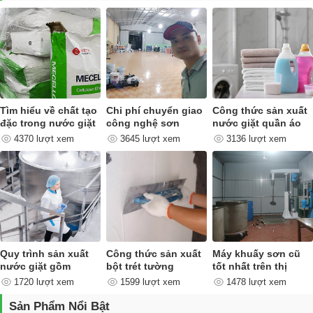
Tìm hiểu về chất tạo
Chi phí chuyển giao
Công thức sản xuất
đặc trong nước giặt
công nghệ sơn
nước giặt quần áo
quan trọng như thế
4370 lượt xem
3645 lượt xem
3136 lượt xem
nào ?
Quy trình sản xuất
Công thức sản xuất
Máy khuấy sơn cũ
nước giặt gồm
bột trét tường
tốt nhất trên thị
những công đoạn
trường
1720 lượt xem
1599 lượt xem
1478 lượt xem
nào ?
Sản Phẩm Nổi Bật