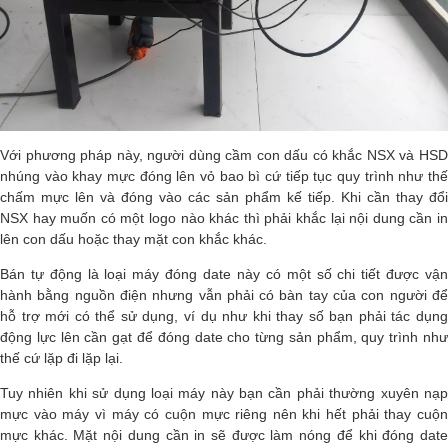
Với phương pháp này, người dùng cầm con dấu có khắc NSX và HSD
nhúng vào khay mực đóng lên vỏ bao bì cứ tiếp tục quy trình như thế
chấm mực lên và đóng vào các sản phẩm kế tiếp. Khi cần thay đổi
NSX hay muốn có một logo nào khác thì phải khắc lại nội dung cần in
lên con dấu hoặc thay mặt con khắc khác.
Bán tự động là loại máy đóng date này có một số chi tiết được vận
hành bằng nguồn điện nhưng vẫn phải có bàn tay của con người để
hỗ trợ mới có thể sử dụng, ví dụ như khi thay số bạn phải tác dụng
động lực lên cần gạt để đóng date cho từng sản phẩm, quy trình như
thế cứ lặp đi lặp lại.
Tuy nhiên khi sử dụng loại máy này bạn cần phải thường xuyên nạp
mực vào máy vì máy có cuộn mực riêng nên khi hết phải thay cuộn
mực khác. Mặt nội dung cần in sẽ được làm nóng để khi đóng date