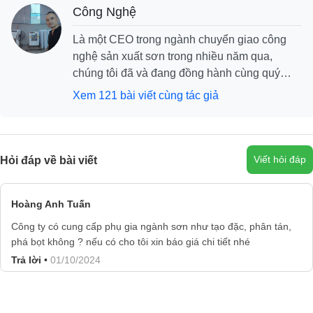
Công Nghệ
Là một CEO trong ngành chuyển giao công
nghệ sản xuất sơn trong nhiều năm qua,
chúng tôi đã và đang đồng hành cùng quý
khách hàng xây dựng thương hiệu cùng phát
Xem 121 bài viết cùng tác giả
triển, với mục tiêu khách hàng cần là chúng
tôi có, và chúng tôi tự tin sẽ mang đến cho
khách hàng những dịch vụ công nghệ tốt nhất.
Viết hỏi đáp
Hỏi đáp về bài viết
Hoàng Anh Tuấn
Công ty có cung cấp phụ gia ngành sơn như tạo đặc, phân tán,
phá bọt không ? nếu có cho tôi xin báo giá chi tiết nhé
Trả lời
•
01/10/2024