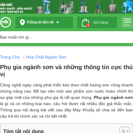
Thông tin liên hệ
Giỏ hàng
0
MENU
›
Trang Chủ
Hóa Chất Ngành Sơn
Phụ gia ngành sơn và những thông tin cực thú
vị
Công nghệ ngày càng phát triển kéo theo chất lượng sơn cũng nhanh
chóng nâng cao. Để tạo nên một sản phẩm sơn nước hoàn chỉnh thì
sự góp mặt của những phụ gia là rất quan trọng.
Phụ gia ngành sơ
là gì và có những loại nào, câu hỏi được rất nhiều độc giả thắc mắc.
Thông qua nội dung bài viết sau đây
Máy Khuấy
sẽ chia sẻ đến bạ
câu trả lời chính xác và chi tiết nhất.
Tóm tắt nội dung