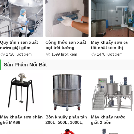
Quy trình sản xuất
Công thức sản xuất
Máy khuấy sơn cũ
nước giặt gồm
bột trét tường
tốt nhất trên thị
những công đoạn
trường
1720 lượt xem
1599 lượt xem
1478 lượt xem
nào ?
Sản Phẩm Nổi Bật
Máy khuấy sơn chân
Bồn khuấy phân tán
Máy khuấy nước
ghế MK68
200L, 500L, 1000L,
giặt 2 bồn
1500L, 5000L,
10000L