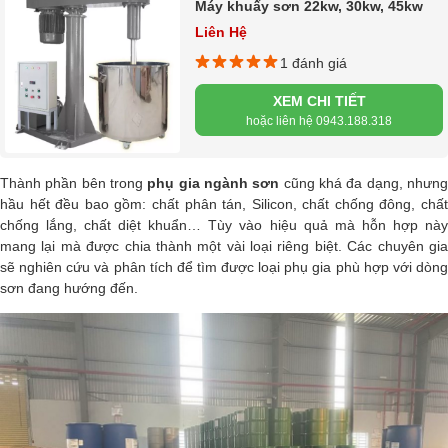
Máy khuấy sơn 22kw, 30kw, 45kw
Liên Hệ
1 đánh giá
XEM CHI TIẾT
hoặc liên hệ 0943.188.318
Thành phần bên trong
phụ gia ngành sơn
cũng khá đa dạng, nhưn
hầu hết đều bao gồm: chất phân tán, Silicon, chất chống đông, chất
chống lắng, chất diệt khuẩn… Tùy vào hiệu quả mà hỗn hợp này
mang lại mà được chia thành một vài loại riêng biệt. Các chuyên gia
sẽ nghiên cứu và phân tích để tìm được loại phụ gia phù hợp với dòng
sơn đang hướng đến.