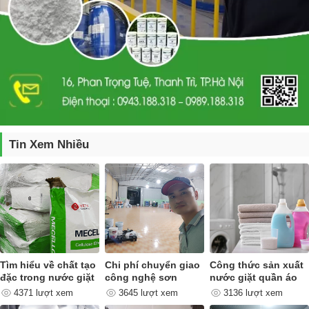
Tin Xem Nhiều
Tìm hiểu về chất tạo
Chi phí chuyển giao
Công thức sản xuất
đặc trong nước giặt
công nghệ sơn
nước giặt quần áo
quan trọng như thế
4371 lượt xem
3645 lượt xem
3136 lượt xem
nào ?