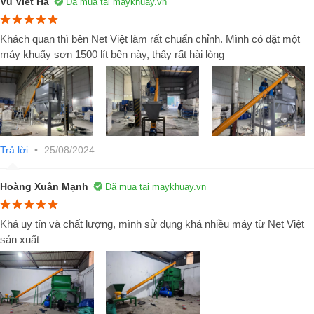
Vũ Viết Hà
Đã mua tại maykhuay.vn
lượng trộn phụ thuộc vào thể tích thùng trộn, hiện nay khối lượng trộn
phổ biến từ 1000kg - 5000kg/mẻ trộn.
Khách quan thì bên Net Việt làm rất chuẩn chỉnh. Mình có đặt một
máy khuấy sơn 1500 lít bên này, thấy rất hài lòng
Trả lời
•
25/08/2024
Hoàng Xuân Mạnh
Đã mua tại maykhuay.vn
Hệ thống cánh trộn:
Máy trộn
keo dán gạch, vữa khô do Net Việt sả
xuất được thiết kế chuyên dụng, đảm bảo trộn đều các thành phần
Khá uy tín và chất lượng, mình sử dụng khá nhiều máy từ Net Việt
của hỗn hợp vữa khô một cách nhanh nhất, tháo lắp dễ dàng thay thế
sản xuất
cánh trộn, hoặc xử lý sự cố.
Hệ thống cấp liệu:
Là hệ thống cấp vật liệu từ mặt đất lên máy trộ
thông qua hệ thống băng tải, hoặc trục vít tải liệu
Tủ điện điều khiển :
Hệ thống điều khiển giúp điều chỉnh quá trìn