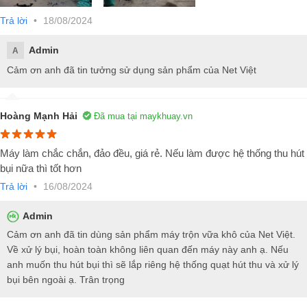
trộn để đảm bảo chất lượng sản phẩm đầu ra. Hệ thống điều khiển
Trả lời
•
18/08/2024
bao gồm các cảm biến và bộ điều khiển cài đặt thời gian trộn và chiết
xả thành phẩm.
Admin
A
Khung máy:
Khung máy là phần khung xương chịu lực của máy, giú
Cảm ơn anh đã tin tưởng sử dụng sản phẩm của Net Việt
giữ cho máy ổn định và an toàn khi hoạt động.
Động cơ trộn:
Sử dụng động cơ hộp số 3 pha công xuất từ 11kw 
22kw tùy vào khối lượng 1 mẻ trộn, tốc độ tốc độ trộn từ 50 - 90 - 110
Hoàng Mạnh Hải
Đã mua tại maykhuay.vn
vòng/phút.
Máy làm chắc chắn, đảo đều, giá rẻ. Nếu làm được hệ thống thu hút
bụi nữa thì tốt hơn
Trả lời
•
16/08/2024
Admin
Cảm ơn anh đã tin dùng sản phẩm máy trộn vữa khô của Net Việt.
Về xử lý bụi, hoàn toàn không liên quan đến máy này anh ạ. Nếu
anh muốn thu hút bụi thì sẽ lắp riêng hệ thống quạt hút thu và xử lý
bụi bên ngoài ạ. Trân trọng