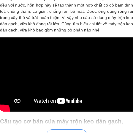
đều với nước, hỗn hợp này sẽ tạo thành một hợp chất có độ bám dính
tốt, chống thấm, co giãn, chống rạn bề mặt. Được ứng dụng rộng rãi
trong xây thô và trát hoàn thiện. Vì vậy nhu cầu sử dụng máy trộn keo
dán gạch, vữa khô đang rất lớn. Cùng tìm hiểu chi tiết về máy trộn keo
dán gạch, vữa khô bao gồm những bộ phận nào nhé.
Cấu tạo cơ bản của máy trộn keo dán gạch,
vữa khô