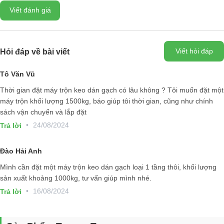
Viết đánh giá
Viết hỏi đáp
Hỏi đáp về bài viết
Những ưu điểm khi sử dụng máy trộn keo
Tô Văn Vũ
dán gạch, vữa khô hình thức ngang
Thời gian đặt máy trộn keo dán gạch có lâu không ? Tôi muốn đặt một
Tiết kiệm thời gian: Sử dụng
máy trộn keo dán gạch, vữa khô
giú
máy trộn khối lượng 1500kg, báo giúp tôi thời gian, cũng như chính
tiết kiệm thời gian và năng lượng so với việc trộn bằng máy đứng, đặc
sách vận chuyển và lắp đặt
biệt là khi cần phải trộn một lượng lớn vữa khô đòi hỏi sự mạnh mẽ,
•
24/08/2024
Trả lời
đồng nhất đến từ hệ thống đảo.
Độ chính xác cao:
Máy trộn keo dán gạch, vữa khô do Net Việt chế
Đào Hải Anh
tạo với thiết kế đặc biệt đảm bảo thời gian trộn ngắn chất lượng sản
Mình cần đặt một máy trộn keo dán gạch loại 1 tầng thôi, khối lượng
phẩm đầu ra chính xác và đồng đều tuyệt đối.
sản xuất khoảng 1000kg, tư vấn giúp mình nhé.
Tăng năng suất sản xuất:
Máy trộn keo dán gạch, vữa khô có th
•
16/08/2024
Trả lời
hoạt động liên tục trong nhiều giờ mà không cần dừng lại để nghỉ, giúp
tăng năng suất sản xuất.