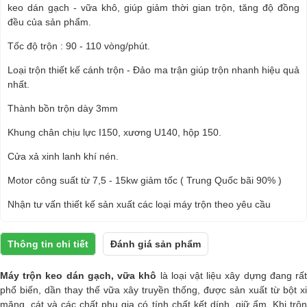
keo dán gạch - vữa khô, giúp giảm thời gian trộn, tăng độ đồng
đều của sản phẩm.
Tốc độ trộn : 90 - 110 vòng/phút.
Loại trộn thiết kế cánh trộn - Đảo ma trận giúp trộn nhanh hiệu quả
nhất.
Thành bồn trộn dày 3mm
Khung chân chịu lực I150, xương U140, hộp 150.
Cửa xả xinh lanh khí nén.
Motor công suất từ 7,5 - 15kw giảm tốc ( Trung Quốc bãi 90% )
Nhận tư vấn thiết kế sản xuất các loại máy trộn theo yêu cầu
Thông tin chi tiết
Đánh giá sản phẩm
Máy trộn keo dán gạch, vữa khô
là loại vật liệu xây dựng đang rấ
phổ biến, dần thay thế vữa xây truyền thống, được sản xuất từ bột xi
măng, cát và các chất phụ gia có tính chất kết dính, giữ ẩm. Khi trộn