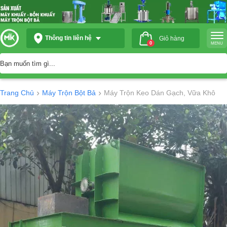
Thông tin liên hệ
Giỏ hàng
0
MENU
›
›
Trang Chủ
Máy Trộn Bột Bả
Máy Trộn Keo Dán Gạch, Vữa Khô