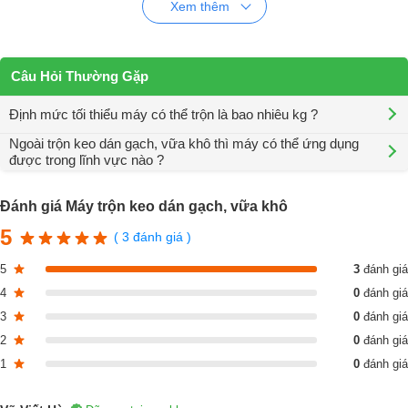
Xem thêm
Là một thiết bị cần thiết và quan trọng trong nhà máy, phân xưởng sản
xuất keo dán gạch, vữa khô, nó quyết định đến năng suất, độ đồng
đều của sản phẩm sau khi trộn.
Câu Hỏi Thường Gặp
Định mức tối thiểu máy có thể trộn là bao nhiêu kg ?
Ngoài trộn keo dán gạch, vữa khô thì máy có thể ứng dụng
được trong lĩnh vực nào ?
Đánh giá Máy trộn keo dán gạch, vữa khô
5
( 3 đánh giá )
5
3
đánh giá
Những bộ phận cơ bản của máy trộn keo
4
0
đánh giá
3
0
đánh giá
dán gạch, vữa khô
2
0
đánh giá
Thùng trộn:
Là phần chính của
máy trộn keo dán gạch, vữa khô
. L
1
0
đánh giá
bộ phận chứa hỗn hợp chứa vật liệu trộn như ximang, keo bột,
HPMC... Thùng trộn được làm bằng thép, hoặc thép không gỉ. Khối