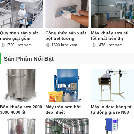
Quy trình sản xuất
Công thức sản xuất
Máy khuấy sơn cũ
nước giặt gồm
bột trét tường
tốt nhất trên thị
những công đoạn
trường
1720 lượt xem
1599 lượt xem
1478 lượt xem
nào ?
Sản Phẩm Nổi Bật
Bồn khuấy sơn 2000
Máy trộn sơn bột
Máy in date băng tải
3000 4000 lít
dẻo nhiệt
tự động giá rẻ N88