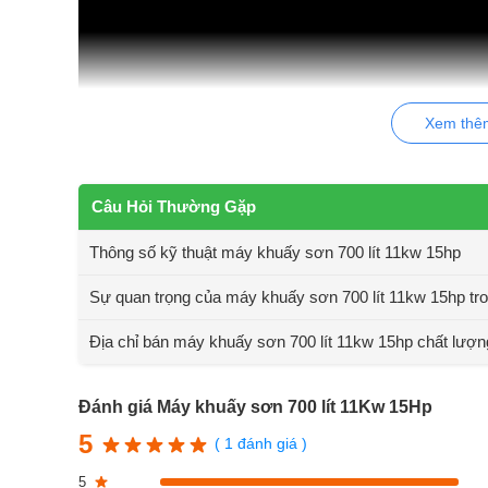
Xem thê
Câu Hỏi Thường Gặp
Thông số kỹ thuật máy khuấy sơ
Thông số kỹ thuật máy khuấy sơn 700 lít 11kw 15hp
Máy khuấy sơn 700 lít 11kw 15hp
đang là dòng máy khuấ
Sự quan trọng của máy khuấy sơn 700 lít 11kw 15hp tro
là những thông số kỹ thuật của máy mà chúng tôi muốn cu
Địa chỉ bán máy khuấy sơn 700 lít 11kw 15hp chất lượng
Máy sử dụng động cơ 11Kw/380v/50hz teco/ABB bãi 90%
Tủ điều khiển tốc độ bằng biến tần từ: 0 ~ 14.50 vòng/ phút
Đánh giá Máy khuấy sơn 700 lít 11Kw 15Hp
Hệ thống ben thủy lực: ( Ben, hệ thống bơm, tủ điều khiển
5
( 1 đánh giá )
Khung gá vật liệu gia công theo yêu cầu ( Thép hoặc inox 
5