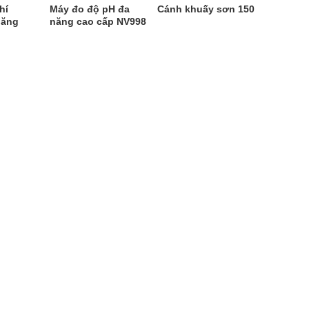
hí
Máy đo độ pH đa
Cánh khuấy sơn 150
năng
năng cao cấp NV998