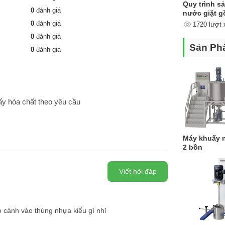
Quy trình s
0
đánh giá
nước giặt 
những công
0
đánh giá
1720 lượt
nào ?
0
đánh giá
Sản Ph
0
đánh giá
ấy hóa chất theo yêu cầu
Máy khuấy n
2 bồn
Viết hỏi đáp
 cánh vào thùng nhựa kiểu gì nhỉ