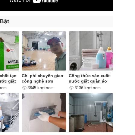
 Bật
chất tạo
Chi phí chuyển giao
Công thức sản xuất
ước giặt
công nghệ sơn
nước giặt quần áo
quan trọng như thế
 xem
3645 lượt xem
3136 lượt xem
nào ?