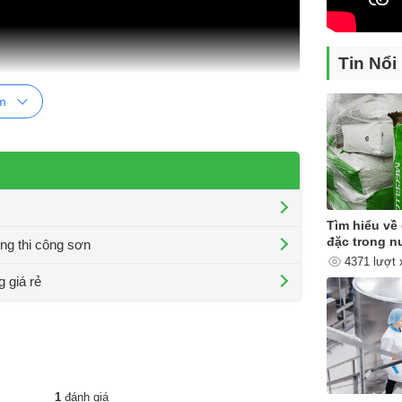
Tin Nổi
m
n 700 lít 11kw 15hp
Tìm hiểu về 
y bán chạy nhất trên thị trường hiện nay. Dưới đây
đặc trong n
ng thi công sơn
ng cấp cho quý khách hàng có thể tham khảo.
4371 lượt
 giá rẻ
,…)
304 )
1
đánh giá