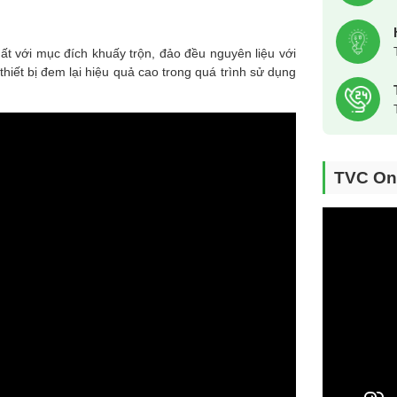
uất với mục đích khuấy trộn, đảo đều nguyên liệu với
iết bị đem lại hiệu quả cao trong quá trình sử dụng
TVC On