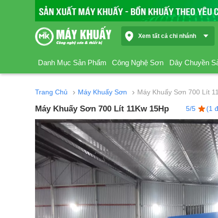
Xem tất cả chi nhánh
Danh Mục Sản Phẩm
Công Nghệ Sơn
Dây Chuyền S
›
›
Trang Chủ
Máy Khuấy Sơn
Máy Khuấy Sơn 700 Lít 
Máy Khuấy Sơn 700 Lít 11Kw 15Hp
5/5
(1 