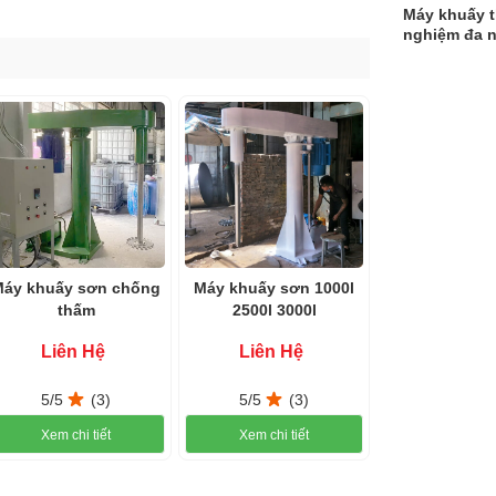
Máy khuấy t
nghiệm đa 
BGD750
ơn 700 lít 11kw 15hp trong
h sơn nhà, chính vì vậy mà
máy khuấy sơn
cũng trở
g. Máy có khả năng hòa trộn nhiều hợp chất lại với
Máy khuấy sơn chống
Máy khuấy sơn 1000l
để khuấy sơn mà còn có thể dùng làm máy đánh bột
thấm
2500l 3000l
Liên Hệ
Liên Hệ
hì lên tường sẽ trở nên mịn, bóng, không xuất hiện
5/5
(3)
5/5
(3)
Xem chi tiết
Xem chi tiết