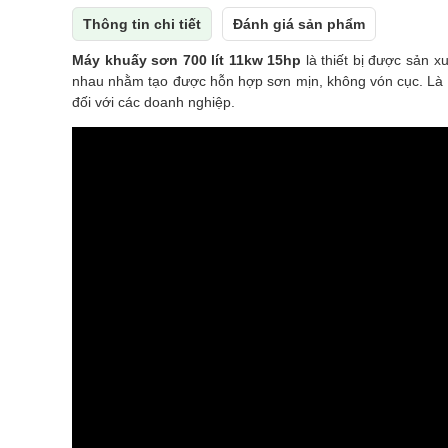
Thông tin chi tiết
Đánh giá sản phẩm
Máy khuấy sơn 700 lít 11kw 15hp
là thiết bị được sản x
nhau nhằm tạo được hỗn hợp sơn mịn, không vón cục. Là th
đối với các doanh nghiệp.