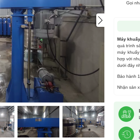
Gọi nh
Máy khuấy
quá trình s
máy khuấy 
hợp với nhu
dưới đây n
Bảo hành 1
Nhận sản x