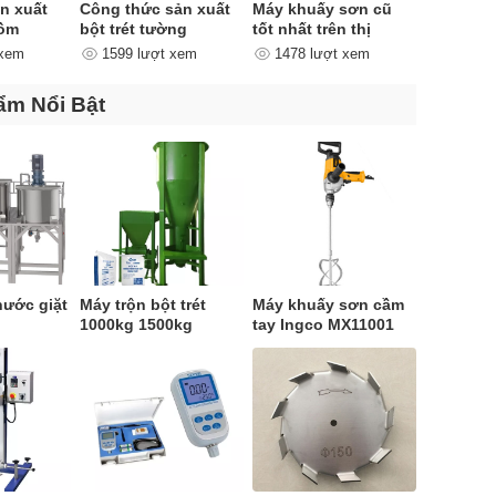
ản xuất
Công thức sản xuất
Máy khuấy sơn cũ
gồm
bột trét tường
tốt nhất trên thị
 đoạn
trường
 xem
1599 lượt xem
1478 lượt xem
ẩm Nổi Bật
ước giặt
Máy trộn bột trét
Máy khuấy sơn cầm
1000kg 1500kg
tay Ingco MX11001