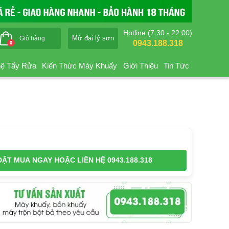
Hotline (7:30 - 22:00)
Mở đại lý sơn
Giỏ hàng
0943.188.318
0
ệ Tẩy Rửa
Kiến Thức Máy Khuấy
Giới Thiệu
Tin Tức
ĐẶT MUA NGAY
HOẶC LIÊN HỆ 0943.188.318