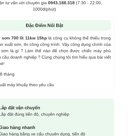
ận tư vấn với chuyên gia
0943.188.318
(7:30 - 22:00,
1000đ/phút)
Đặc Điểm Nổi Bật
 sơn 700 lít 11kw 15hp
là công cụ không thể thiếu trong
ản xuất sơn, thi công công trình. Vậy công dụng chính của
sơn là gì ? Làm thế nào để chọn được chiếc máy phù
 cầu doanh nghiệp ? Cùng chúng tôi tìm hiểu qua bài viết
hé!
8 tháng
uất máy khuấy theo yêu cầu
Lắp đặt vận chuyển
Lắp đặt đúng tiến độ, chuyên nghiệp
Giao hàng nhanh
Giao hàng bằng xe cẩu chuyên dụng, tiến độ