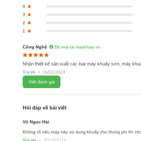
Trục, khớp nối, cánh khuấy vật liệu inox
4
3
2
1
Công Nghệ
Đã mua tại maykhuay.vn
Nhận thiết kế sản xuất các loại máy khuấy sơn, máy khu
Trả lời
•
16/02/2023
Viết đánh giá
Hỏi đáp về bài viết
Vũ Ngọc Hải
Không rõ nếu máy này sử dụng khuấy cho thùng phi thì cho
•
30/10/2024
Trả lời