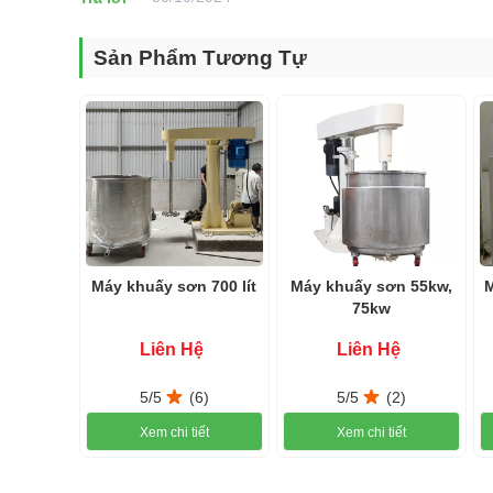
Sản Phẩm Tương Tự
Sự quan trọng của máy khuấy s
thi công sơn
Khuấy, trộn là những bước không thể thiếu trong quy trìn
thành công cụ vô cùng quan trọng trong quá trình thi côn
Máy khuấy sơn 700 lít
Máy khuấy sơn 55kw,
nhau nên được sử dụng vào nhiều mục đích, không chỉ 
75kw
bả, đánh hoá chất,…
Liên Hệ
Liên Hệ
Sử dụng
máy khuấy sơn 700 lít 11kw 15hp giúp nước sơn t
cái tình trạng loang lổ, bong bóng khí,…
5/5
(6)
5/5
(2)
Xem chi tiết
Xem chi tiết