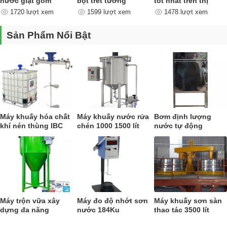
nước giặt gồm
bột trét tường
tốt nhất trên thị
những công đoạn
trường
1720 lượt xem
1599 lượt xem
1478 lượt xem
nào ?
Sản Phẩm Nổi Bật
Máy khuấy hóa chất
Máy khuấy nước rửa
Bơm định lượng
khí nén thùng IBC
chén 1000 1500 lít
nước tự động
Mua máy khuấy 150kg, 200kg ở đâu uy tín
NV88886
nhất?
Hiện nay trên thị trường có rất nhiều nơi bán hàng kém chất lượng
cùng với những chiêu trò hấp dẫn người dùng nên việc mua nhầm sản
phẩm kém chất lượng là hoàn toàn dễ gặp. Một trong những nơi bán
Máy trộn vữa xây
Máy đo độ nhớt sơn
Máy khuấy sơn sàn
sản phẩm
máy khuấy sơn 150kg, 200kg
chính hãng và với giá thàn
dựng đa năng
nước 184Ku
thao tác 3500 lít
hợp lý nhất không thể bỏ qua NET VIỆT. Ngoài ra, ở đây còn có chính
sách bảo hành hấp dẫn và thái độ phục vụ chuyên nghiệp, tận tình sẽ