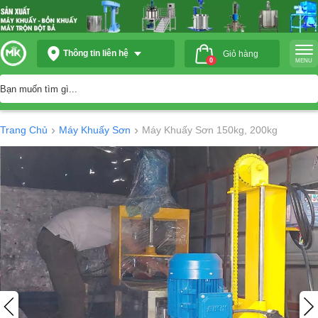
Thông tin liên hệ
Giỏ hàng
0
MENU
›
›
Trang Chủ
Máy Khuấy Sơn
Máy Khuấy Sơn 150kg, 200kg