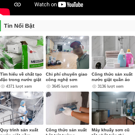
Tin Nổi Bật
Những ưu điểm nổi bật của máy khuấy sơn
150kg, 200kg
Với thiết kế thùng lớn trục khuấy dài, cần độ cứng vững cao để máy
chắc chắn hơn.
Tốc độ phân tán ( khoảng trên 1000 rpm ) nên cần bộ truyền động tốt,
đồng tâm để thích hợp với máy.
Tìm hiểu về chất tạo
Chi phí chuyển giao
Công thức sản xuất
đặc trong nước giặt
công nghệ sơn
nước giặt quần áo
Để đáp ứng tốt tất cả các nhu cầu trên, máy khuấy đã cung cấp 2
quan trọng như thế
4371 lượt xem
3645 lượt xem
3136 lượt xem
nào ?
dòng máy khuấy trong phân khúc từ 150 – 200 lít để đa dạng cho
người dùng lựa chọn.
Quy trình sản xuất
Công thức sản xuất
Máy khuấy sơn cũ