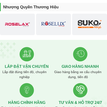
khiến khách hàng vô cùng hài lòng.
Nhượng Quyền Thương Hiệu
Liên hệ đặt và mua máy khuấy
CÔNG TY TNHH TM & QC NET VIỆT
Địa chỉ: 16, Phan Trọng Tuệ, Thanh Trì, Hà Nội
Xưởng sản xuất : Cầu Tuân, Yên Nghĩa, Hà Đông, Hà Nội
Điện thoại:
0943.188.318 – 0989.188.318
Email: congnghesonnuocnano@gmail.com
Website :
maykhuay.vn
LẮP ĐẶT VẬN CHUYỂN
GIAO HÀNG NHANH
Lắp đặt đúng tiến độ, chuyên
Giao hàng bằng xe cẩu chuyên
nghiệp
dụng, tiến độ
HÀNG CHÍNH HÃNG
TƯ VẤN & HỖ TRỢ 24/7