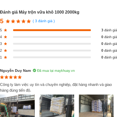
tông khí chưng áp hoặc gạch bê tông bọt, gạch canxi silicat...
Đánh giá Máy trộn vữa khô 1000 2000kg
5
( 3 đánh giá )
5
3
đánh giá
4
0
đánh giá
3
0
đánh giá
2
0
đánh giá
1
0
đánh giá
Nguyễn Duy Nam
Đã mua tại maykhuay.vn
Công ty làm việc uy tín và chuyên nghiệp, đặt hàng nhanh và giao
hàng đúng tiến độ.
Ưu điểm vượt trội của vữa khô
Tiết kiệm mặt bằng thi công
Do vữa khô là hỗn hợp đã được trộn sẵn nên khi sử dụng, nhà thầu