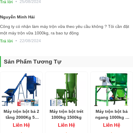
•
25/08/2024
Trả lời
Nguyễn Minh Hải
Công ty có nhận làm máy trộn vữa theo yêu cầu không ? Tôi cần đặt
một máy trộn vữa 1000kg, ra bao tự động
•
22/08/2024
Trả lời
Sản Phẩm Tương Tự
Tính thẩm mỹ và độ bền cao
Thành phần của vữa khô đã được sàng lọc rất kỹ, không tồn tại các
tạp chất, các thành phần nguyên liệu cũng được đảo bằng máy rất
đều trong quá trình sản xuất nên đảm bảm bảo hơn độ bằng phẳng,
nhẵn mịn cho bề mặt tường. Không chỉ vậy, thành phần của vữa khô
cũng bao gồm một số phụ gia mang lại hiệu quả trong việc ngăn ngừa
Máy trộn bột bả 2
Máy trộn bột trét
Máy trộn bột bả
xuất hiện các vết ố vàng sau một thời gian sử dụng như trên vữa
tầng 2000Kg 50
1000kg 1500kg
ngang 1000kg 2
thông thường.
bao
tầng
Liên Hệ
Liên Hệ
Liên Hệ
Tuổi thọ cao