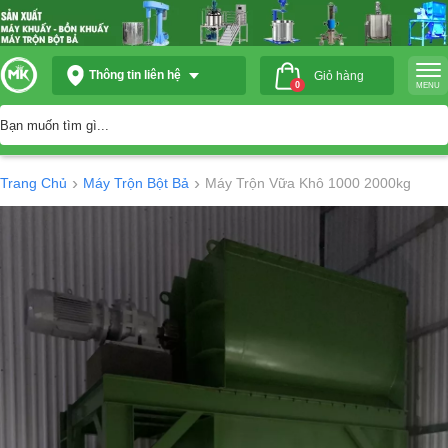
Thông tin liên hệ
Giỏ hàng
0
MENU
›
›
Trang Chủ
Máy Trộn Bột Bả
Máy Trộn Vữa Khô 1000 2000kg