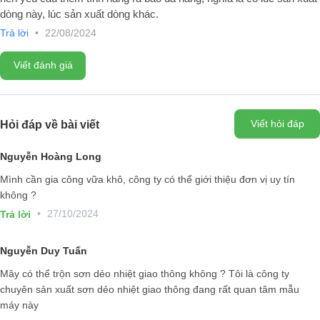
dòng này, lúc sản xuất dòng khác.
Trả lời
•
22/08/2024
Viết đánh giá
Thân thiện với môi trường và sức khỏe người sử dụng
Vữa khô được trộn sẵn, đóng gói trong bao bì và không thải bụi ra môi
trường nên trong quá trình vận chuyển lẫn sử dụng đều rất thân thiện,
Viết hỏi đáp
Hỏi đáp về bài viết
an toàn cho môi trường và sức khỏe của con người.
Nguyễn Hoàng Long
Ngoài ra, một số dòng sản phẩm còn có tính năng hút ẩm, kháng
khuẩn nên rất được ưa chuộng ứng dụng để sửa chữa, xây dựng
Mình cần gia công vữa khô, công ty có thể giới thiệu đơn vị uy tín
trong các công trình công cộng như bệnh viện, trường học, vừa sửa
không ?
chữa, vừa tiếp tục sử dụng mà không gây ảnh hưởng tới các hoạt
•
27/10/2024
Trả lời
động khác trong cùng một không gian.
Nguyễn Duy Tuấn
Mây có thể trộn sơn dẻo nhiệt giao thông không ? Tôi là công ty
chuyên sản xuất sơn dẻo nhiệt giao thông đang rất quan tâm mẫu
máy này