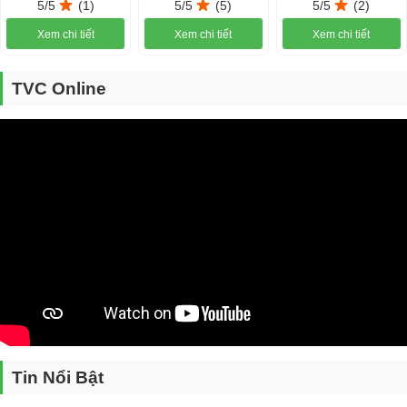
5/5
(1)
5/5
(5)
5/5
(2)
Vữa khô có độ bám dính rất cao không chỉ do thành phần có chứa các
Xem chi tiết
Xem chi tiết
Xem chi tiết
phụ gia tăng cường độ bám dính, mà còn bởi thành phần nguyên liệu
sử dụng hoàn toàn sạch, đã được loại bỏ hết các tạp chất có hại như
bùn đất, tạp vô cơ và hữu cơ như gỗ mục, rác thải... Do đó đảm bảo
TVC Online
tuổi thọ cao hơn gấp 2-3 lần so với vữa truyền thống.
Trong thành phần của vữa khô có chứa phụ gia chống thấm, do đó sử
dụng vữa khô sẽ giúp tăng khả năng chống thấm cho công trình.
Tin Nổi Bật