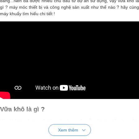
dàng...Nên đã được nhiều chủ đầu tư dự án sử dụng, vậy vữa khô là
gì ? máy móc thiết bị và công nghệ sản xuất như thế nào ? hãy cùng
máy khuấy tìm hiểu chi tiết !
Vữa khô là gì ?
Vữa khô là một loại vật liệu xây dựng trộn sẵn, thành phần bao gồm
cát, xi măng, nước và một số phụ gia bắt buộc khác theo một tỉ lệ nhất
Xem thêm
định. Vữa khô được sử dụng để xây, tô trát các loại tường gạch bê