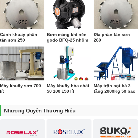
Gia công thép cứng, có gia cố, đảm bảo an toàn, khả năng chịu lực tốt
Cánh đão trộn 2 tầng cánh xoắn thuận nghịch giúp mẽ trộn nhanh đều
Phễu cân định lượng đóng bao, đóng bao 25Kg và 40Kg.
Cánh khuấy phân
Bơm màng khí nén
Đĩa phân tán sơn
tán sơn 250
godo BFQ-25 nhôm
280
Máy khuấy sơn 700
Máy khuấy hóa chất
Máy trộn bột bả 2
lít
50 100 150 lít
tầng 2000Kg 50 bao
Ưu điểm nổi bật của máy trộn vữa khô
Nhượng Quyền Thương Hiệu
Máy gia công trộn vữa khô 1000 2000kg
là thiết bị nằm top sả
phẩm chất lượng được sản xuất bởi Net Việt, sở hữu những tính năng
ưu việt như thành phần pha trộn được kiểm soát đầu vào chủ động.