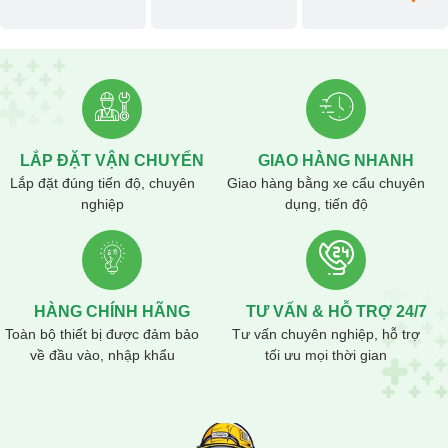
Phối trộn đều nguyên liệu với 2 tầng cánh trộn xoắn ma trận.
Tủ điện, thiết kế ngay cạnh giúp dễ dàng điều khiển, kiểm soát quá
trình vận hành
Vận hành chỉ cần một thao tác nhanh chóng và an toàn tuyệt đối
Giảm chi phí nhân công
LẮP ĐẶT VẬN CHUYỂN
GIAO HÀNG NHANH
Tăng năng xuất sản xuất
Lắp đặt đúng tiến độ, chuyên
Giao hàng bằng xe cẩu chuyên
nghiệp
dụng, tiến độ
Khả năng tồn bột trong máy ít
Giảm bụi, tiếng ồn tối đa
Cân chính xác bao bì 25Kg và 40Kg bằng hệ thống cân điện tử tự
động
HÀNG CHÍNH HÃNG
TƯ VẤN & HỖ TRỢ 24/7
Toàn bộ thiết bị được đảm bảo
Tư vấn chuyên nghiệp, hỗ trợ
về đầu vào, nhập khẩu
tối ưu mọi thời gian