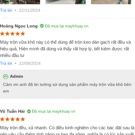
không cần mặt bằng cho việc phối trộn như là loại vữa thông thường,
giúp tiết kiệm mặt bằng hiệu quả, đặc biệt là cho những công trình vốn
Trả lời
•
22/11/2024
eo hẹp về diện tích như nhà phố, công trình không thuận tiện về mặt
bằng tập kết vật liệu.
Hoàng Ngọc Long
Đã mua tại maykhuay.vn
Tiết kiệm thời gian thi công
Máy trộn vữa khô này có thể dùng để trộn keo dán gạch rất đều và
Sử dụng vữa khô, chúng ta chỉ cần cho nước theo hướng dẫn trên bao
bì rồi phối trộn nhanh chóng và sử dụng luôn nên giúp tiết kiệm thời
hiệu quả. Hiện mình đã dùng và thấy rất hợp lý, tiết kiệm được rất
gian, đẩy nhanh tiến độ thi công.
nhiều đầu tư
Trả lời
•
22/08/2024
Liều lượng sử dụng của vữa khô là rất ít. Chiều dày vữa chỉ cần bằng
1/3 so với xây vữa truyền thống là đã có thể đảm bảo được độ bám
Admin
dính rất cao. Từ đó tiết kiệm chi phí đầu tư.
Cảm ơn anh đã tin tưởng sử dụng sản phẩm máy trộn vữa khô bên
em
Vũ Tuấn Hải
Đã mua tại maykhuay.vn
Máy trộn đều, xả nhanh. Có điều kinh nghiệm cho các bác đặt sau là
nên yêu cầu thêm tính năng ra bao đa năng, nghĩa là có lúc sản xuất