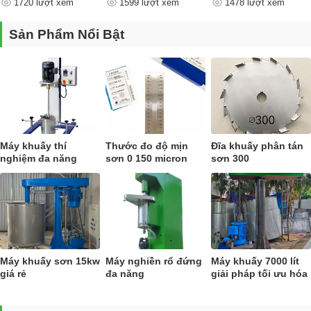
1720 lượt xem
1599 lượt xem
1478 lượt xem
nào ?
Sản Phẩm Nổi Bật
Máy khuấy thí
Thước đo độ mịn
Đĩa khuấy phân tán
nghiệm đa năng
sơn 0 150 micron
sơn 300
BGD750
Máy khuấy sơn 15kw
Máy nghiền rổ đứng
Máy khuấy 7000 lít
giá rẻ
đa năng
giải pháp tối ưu hóa
cho sản xuất công
nghiệp