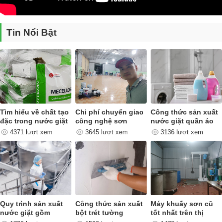
Tin Nổi Bật
Để được tư vấn về
máy trộn phân bón
hữu cơ, khách hàng có th
liên hệ với chúng tôi qua thông tin
CÔNG TY TNHH TM & QC NET VIỆT
Tìm hiểu về chất tạo
Chi phí chuyển giao
Công thức sản xuất
Địa chỉ: 16, Phan Trọng Tuệ, Thanh Trì, Hà Nội
đặc trong nước giặt
công nghệ sơn
nước giặt quần áo
quan trọng như thế
4371 lượt xem
3645 lượt xem
3136 lượt xem
Xưởng sản xuất : Cầu Tuân, Yên Nghĩa, Hà Đông, Hà Nội
nào ?
Điện thoại:
0943.188.318 – 0989.188.318
Email: congnghesonnuocnano@gmail.com
Website :
maykhuay.vn
Quy trình sản xuất
Công thức sản xuất
Máy khuấy sơn cũ
nước giặt gồm
bột trét tường
tốt nhất trên thị
những công đoạn
trường