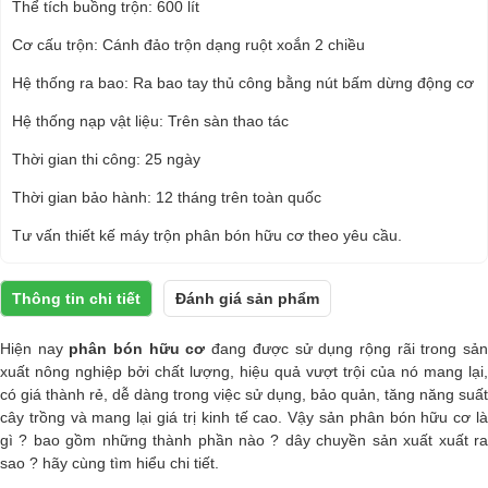
Thể tích buồng trộn: 600 lít
Cơ cấu trộn: Cánh đảo trộn dạng ruột xoắn 2 chiều
Hệ thống ra bao: Ra bao tay thủ công bằng nút bấm dừng động cơ
Hệ thống nạp vật liệu: Trên sàn thao tác
Thời gian thi công: 25 ngày
Thời gian bảo hành: 12 tháng trên toàn quốc
Tư vấn thiết kế máy trộn phân bón hữu cơ theo yêu cầu.
Thông tin chi tiết
Đánh giá sản phẩm
Hiện nay
phân bón hữu cơ
đang được sử dụng rộng rãi trong sả
xuất nông nghiệp bởi chất lượng, hiệu quả vượt trội của nó mang lại,
có giá thành rẻ, dễ dàng trong việc sử dụng, bảo quản, tăng năng suất
cây trồng và mang lại giá trị kinh tế cao. Vậy sản phân bón hữu cơ là
gì ? bao gồm những thành phần nào ? dây chuyền sản xuất xuất ra
sao ? hãy cùng tìm hiểu chi tiết.