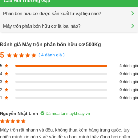
Câu Hỏi Thường Gặp
Phân bón hữu cơ được sản xuất từ vật liệu nào?
Máy trộn phân bón hữu cơ là loại nào?
Đánh giá Máy trộn phân bón hữu cơ 500Kg
5
( 4 đánh giá )
5
4
đánh giá
4
0
đánh giá
3
0
đánh giá
2
0
đánh giá
Ưu điểm của phân bón hữu cơ
1
0
đánh giá
Loại phân bón này chứa vi sinh vật hữu ích, bao gồm vi sinh vật ký
Nguyễn Nhật Linh
sinh, vi sinh vật cố định đạm, vi sinh vật phân giải chất hữu cơ, vi sinh
Đã mua tại maykhuay.vn
vật đối kháng, và vi sinh vật phân hủy xenlulo.
Máy trộn rất nhanh và đều, không thua kém hàng trung quốc, tuy
Tăng sản lượng và chất lượng nông sản:
Phân bón hữu cung cấ
nhiên mình xin góp ý về vấn đề ra bao, mình thấy đang hơi chậm,
đầy đủ các dưỡng chất, khoáng chất và vi lượng (N, P, K, ...) giúp cây