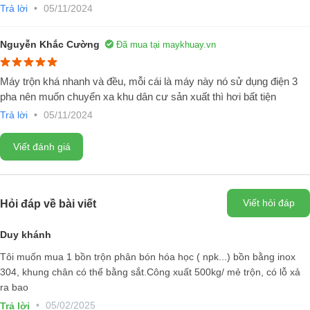
Trả lời
•
05/11/2024
Nguyễn Khắc Cường
Đã mua tại maykhuay.vn
Máy trộn khá nhanh và đều, mỗi cái là máy này nó sử dụng điện 3
pha nên muốn chuyển xa khu dân cư sản xuất thì hơi bất tiện
Trả lời
•
05/11/2024
Máy trộn phân bón hữu cơ sử dụng loại nào?
Viết đánh giá
Để sản xuất ra phân bón hữu cơ dạng bột đóng bao, thường sử dụng
loại máy trộn đảo để hỗn hợp những vi chất như phân động vật, bã
mía, mùn cưa. Trộn ở một thời gian đủ để chúng có sự đồng đều, sau
Viết hỏi đáp
Hỏi đáp về bài viết
đó đóng bao bảo quản và vận chuyển đến nơi tiêu thụ. Máy trộn phân
bón có cấu tạo cơ bản như sau:
Duy khánh
Tôi muốn mua 1 bồn trộn phân bón hóa học ( npk...) bồn bằng inox
304, khung chân có thể bằng sắt.Công xuất 500kg/ mẻ trộn, có lỗ xả
ra bao
•
05/02/2025
Trả lời