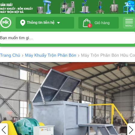
Thông tin liên hệ
Giỏ hàng
0
MENU
›
›
Trang Chủ
Máy Khuấy Trộn Phân Bón
Máy Trộn Phân Bón Hữu C