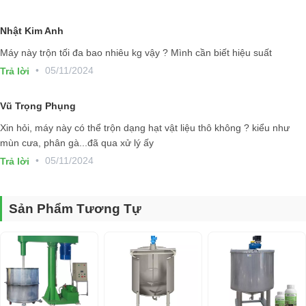
Nhật Kim Anh
Máy này trộn tối đa bao nhiêu kg vậy ? Mình cần biết hiệu suất
•
05/11/2024
Trả lời
Vũ Trọng Phụng
Xin hỏi, máy này có thể trộn dạng hạt vật liệu thô không ? kiểu như
mùn cưa, phân gà...đã qua xử lý ấy
•
05/11/2024
Trả lời
Sản Phẩm Tương Tự
Cấu tạo máy trộn phân bón 500kg
Máy trộn phân bón được tạo bởi những bộ phận và chi tiết cơ bản