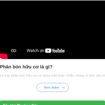
Phân bón hữu cơ là gì?
Là loại phân bón hữu cơ có chứa một hoặc nhiều chủng vi sinh vật có
ích cho đất và cây trồng, được sản xuất bằng cách đảo trộn và sử
dụng công nghệ xử lý các nguyên liệu hữu cơ dạng thô (tươi), sau đó
Xem thêm
lên men với các chủng vi sinh ở một khoảng thời gian nhất định sẽ
chuyển qua quy trình trộn đồng nhất bằng
máy trộn phân bón hữu
cơ
chuyên dụng.