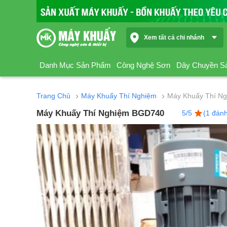
Xem tất cả chi nhánh
Danh Mục Sản Phẩm
Công Nghệ Sơn
Dây Chuyền S
›
›
Trang Chủ
Máy Khuấy Thí Nghiệm
Máy Khuấy Thí N
Máy Khuấy Thí Nghiệm BGD740
5/5
(1 đánh