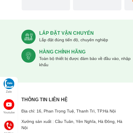
LẮP ĐẶT VẬN CHUYỂN
Lắp đặt đúng tiến độ, chuyên nghiệp
HÀNG CHÍNH HÃNG
Toàn bộ thiết bị được đảm bảo về đầu vào, nhập
khẩu
Thông số kỹ thuật của máy khu
Zalo
Thông số kỹ thuật là thông tin cơ bản nhất của mỗi thiết 
THÔNG TIN LIÊN HỆ
phải tìm hiểu để có thể sử dụng vào mục đích phù hợp 
mang về hiệu quả công việc tốt nhất. Cụ thể
máy khuấy th
Địa chỉ: 16, Phan Trọng Tuệ, Thanh Trì, TP.Hà Nội
Youtube
Hãng sản xuất: Biaogeda.
Xưởng sản xuất : Cầu Tuân, Yên Nghĩa, Hà Đông, Hà
Nội
Nguồn gốc xuất xứ: Trung Quốc.