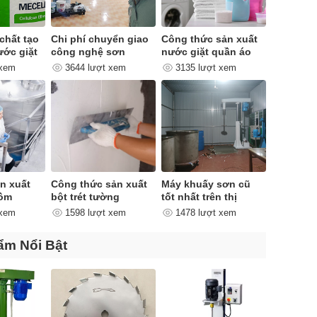
chất tạo
Chi phí chuyển giao
Công thức sản xuất
ước giặt
công nghệ sơn
nước giặt quần áo
quan trọng như thế
 xem
3644 lượt xem
3135 lượt xem
nào ?
ản xuất
Công thức sản xuất
Máy khuấy sơn cũ
gồm
bột trét tường
tốt nhất trên thị
 đoạn
trường
 xem
1598 lượt xem
1478 lượt xem
ẩm Nổi Bật