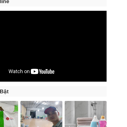
line
 Bật