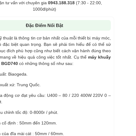
ận tư vấn với chuyên gia
0943.188.318
(7:30 - 22:00,
1000đ/phút)
Đặc Điểm Nổi Bật
 thuật là thông tin cơ bản nhất của mỗi thiết bị máy móc,
ò đặc biệt quan trọng. Bạn sẽ phải tìm hiểu để có thể sử
ục đích phù hợp cũng như biết cách vận hành đúng theo
 mang về hiệu quả công việc tốt nhất. Cụ thể
máy khuấy
m BGD740
có những thông số như sau:
uất: Biaogeda.
xuất xứ: Trung Quốc.
a động cơ đạt yêu cầu: U400 – 80 / 220 400W 220V 0 –
t.
u chỉnh tốc độ: 0-8000r / phút.
 cố định : 50mm đến 120mm.
 của đĩa mài cát : 50mm / 60mm.