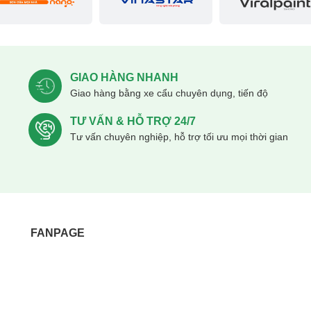
GIAO HÀNG NHANH
Giao hàng bằng xe cẩu chuyên dụng, tiến độ
TƯ VẤN & HỖ TRỢ 24/7
Tư vấn chuyên nghiệp, hỗ trợ tối ưu mọi thời gian
ấy thí nghiệm BGD740
bị máy móc, đóng vai trò đặc biệt quan trọng. Bạn sẽ
FANPAGE
cũng như biết cách vận hành đúng theo tiêu chuẩn
í nghiệm BGD740
có những thông số như sau: