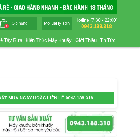
Hotline (7:30 - 22:00)
Mở đại lý sơn
Giỏ hàng
0943.188.318
0
ệ Tẩy Rửa
Kiến Thức Máy Khuấy
Giới Thiệu
Tin Tức
ĐẶT MUA NGAY
HOẶC LIÊN HỆ 0943.188.318