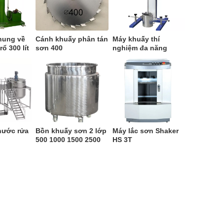
hung về
Cánh khuấy phân tán
Máy khuấy thí
ổ 300 lít
sơn 400
nghiệm đa năng
BGD750
nước rửa
Bồn khuấy sơn 2 lớp
Máy lắc sơn Shaker
500 1000 1500 2500
HS 3T
3000 lít