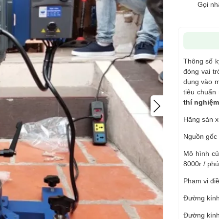
Gọi nh
Thông số kỹ
đóng vai tr
dụng vào m
tiêu chuẩn
thí nghiệ
Hãng sản x
Nguồn gốc 
Mô hình củ
8000r / phú
Phạm vi điề
Đường kính
Đường kính