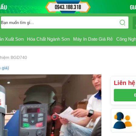
ản Xuất Sơn
Hóa Chất Ngành Sơn
Máy In Date Giá Rẻ
Công Ngh
ghiệm BGD740
 giá)
Liên hệ