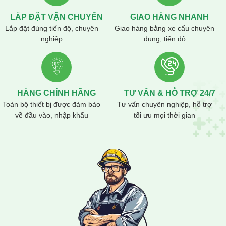
Email: congnghesonnuocnano@gmail.com
LẮP ĐẶT VẬN CHUYỂN
GIAO HÀNG NHANH
Website :
maykhuay.vn
Lắp đặt đúng tiến độ, chuyên
Giao hàng bằng xe cẩu chuyên
nghiệp
dụng, tiến độ
HÀNG CHÍNH HÃNG
TƯ VẤN & HỖ TRỢ 24/7
Toàn bộ thiết bị được đảm bảo
Tư vấn chuyên nghiệp, hỗ trợ
về đầu vào, nhập khẩu
tối ưu mọi thời gian