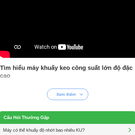
Tìm hiểu máy khuấy keo công suất lớn độ đặc
cao
Là thiết bị khuấy trộn 2 in 1, vừa đảm nhận vai trò khuấy phân tán làm
mịn những vật liệu có trong công thức sơn như bột độn, kết dính, dung
Xem thêm
môi... vừa đảm nhận vai trò gia nhiệt.
Máy khuấy keo công suất lớn đ
đặc cao
có cấu tạo bao gồm những chi tiết như sau.
Câu Hỏi Thường Gặp
Máy có thể khuấy độ nhớt bao nhiêu KU?