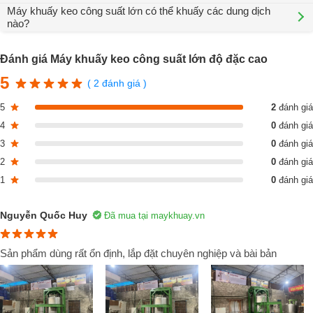
Máy khuấy keo công suất lớn có thể khuấy các dung dịch
nào?
Đánh giá Máy khuấy keo công suất lớn độ đặc cao
5
( 2 đánh giá )
5
2
đánh giá
4
0
đánh giá
Cấu tạo máy khuấy keo công suất lớn
3
0
đánh giá
2
0
đánh giá
Khung máy:
Là bộ phận chịu lực chung của máy, khung được gi
1
0
đánh giá
công theo bản vẽ, sử dụng thép I250 thương hiệu posco, được thiết kế
đặc biệt với khả năng chịu lực, chống rung lắc khi máy hoạt động ở tốc
độ cao.
Nguyễn Quốc Huy
Đã mua tại maykhuay.vn
Động cơ khuấy:
Máy khuấy keo công suất lớn độ đặc cao sử dụn
Sản phẩm dùng rất ổn định, lắp đặt chuyên nghiệp và bài bản
động cơ 45kw/380v/50hz công suất lớn, đảm bảo độ ổn định khi hoạt
động ở mọi dải tốc độ khuấy
Bồn khuấy:
Bồn khuấy được thiết kế với 3 lớp cơ bản, lớp trong cùn
chứa vật liệu khuấy và chứa trục khuấy - cánh khuấy, lớp giữa chứa