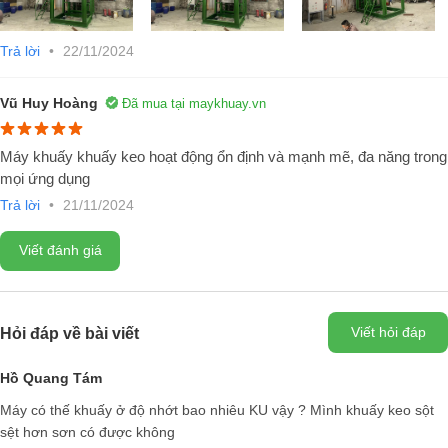
dầu (nước) gia nhiệt, lớp ngoài cùng là lớp bảo ôn cách nhiệt.
Trả lời
•
22/11/2024
Vũ Huy Hoàng
Đã mua tại maykhuay.vn
Máy khuấy khuấy keo hoạt động ổn định và mạnh mẽ, đa năng trong
mọi ứng dụng
Trả lời
•
21/11/2024
Viết đánh giá
Viết hỏi đáp
Hỏi đáp về bài viết
Hồ Quang Tám
Trục khuấy - Đĩa khuấy:
Bộ phận trục khuấy được gia công từ ino
đặc SUS304 có khả năng chống gỉ, bên cạnh đó là đĩa khuấy, tùy vào
Máy có thế khuấy ở độ nhớt bao nhiêu KU vậy ? Mình khuấy keo sột
từng loại vật liệu khuấy khác nhau để lựa chọn đĩa khuấy phù hợp.
sệt hơn sơn có được không