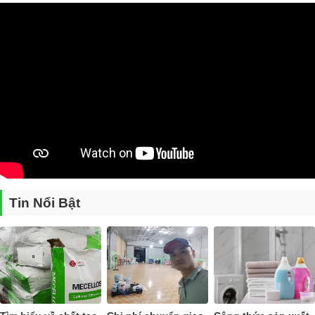
Thông số kỹ thuật máy khuấy keo
Tin Nổi Bật
Công suất động cơ
45Kw/380v/50hz
Tốc độ khuấy
0 - 1.450 vòng/phút
Đường kính trục khuấy
7.5cm Inox SUS304
Hình thức đĩa khuấy
Đĩa khuấy kép 2 tầng