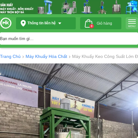
Thông tin liên hệ
Giỏ hàng
0
MENU
›
›
Trang Chủ
Máy Khuấy Hóa Chất
Máy Khuấy Keo Công Suất Lớn 