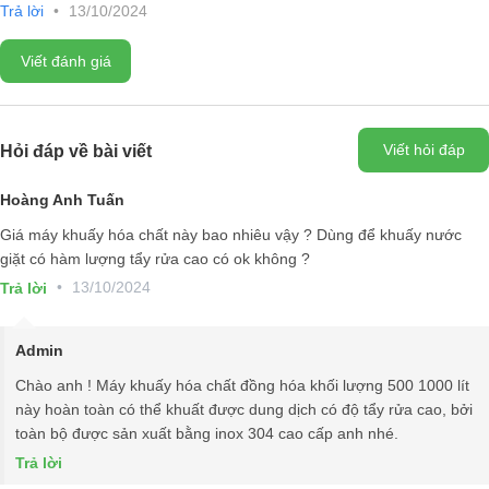
Trả lời
•
13/10/2024
nút bấm, attomat, đèn báo, nút dừng khẩn cấp, hệ thống bảo vệ mất
pha...
Viết đánh giá
Viết hỏi đáp
Hỏi đáp về bài viết
Hoàng Anh Tuấn
Giá máy khuấy hóa chất này bao nhiêu vậy ? Dùng để khuấy nước
giặt có hàm lượng tẩy rửa cao có ok không ?
•
13/10/2024
Trả lời
Admin
Chào anh ! Máy khuấy hóa chất đồng hóa khối lượng 500 1000 lít
này hoàn toàn có thể khuất được dung dịch có độ tẩy rửa cao, bởi
toàn bộ được sản xuất bằng inox 304 cao cấp anh nhé.
Trả lời