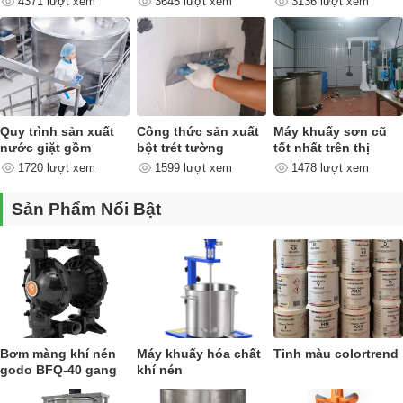
4371 lượt xem
3645 lượt xem
3136 lượt xem
nào ?
Quy trình sản xuất
Công thức sản xuất
Máy khuấy sơn cũ
nước giặt gồm
bột trét tường
tốt nhất trên thị
những công đoạn
trường
1720 lượt xem
1599 lượt xem
1478 lượt xem
nào ?
Sản Phẩm Nổi Bật
Bơm màng khí nén
Máy khuấy hóa chất
Tinh màu colortrend
godo BFQ-40 gang
khí nén