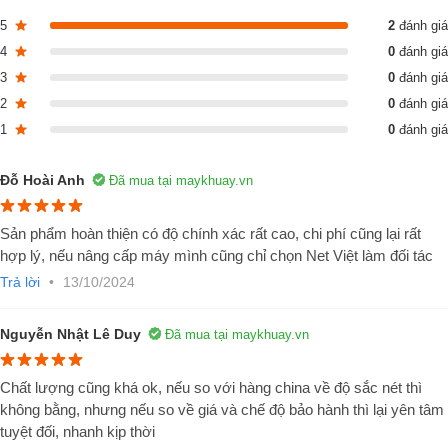
5
2
đánh giá
4
0
đánh giá
3
0
đánh giá
2
0
đánh giá
Cấu tạo cơ bản của máy khuấy hóa chất đồng
1
0
đánh giá
hóa 500 1000 lít
Đỗ Hoài Anh
Đã mua tại maykhuay.vn
Máy khuấy hóa chất
đồng hóa được cấu tạo bởi những chi tiết chính
như sau:
Sản phẩm hoàn thiện có độ chính xác rất cao, chi phí cũng lại rất
Khung và giá đỡ:
Là bộ phận chịu lực chứa toàn bộ máy khuấy hó
hợp lý, nếu nâng cấp máy mình cũng chỉ chọn Net Việt làm đối tác
chất, được gia công bằng inox SUS304/316 cao cấp, có cầu thang để
Trả lời
•
13/10/2024
di chuyển từ mặt đất lên sàn thao tác.
Động cơ khuấy:
Máy khuấy hóa chất đồng hóa 500 1000 lít
sử dụn
Nguyễn Nhật Lê Duy
Đã mua tại maykhuay.vn
2 động cơ khuấy đều có công suất 7,5Kw, động cơ khuấy trên xuống
và động cơ khuấy đồng hóa đáy lên, giúp máy khuấy đạt hiệu suất cao
nhất khi hoạt động.
Chất lượng cũng khá ok, nếu so với hàng china về độ sắc nét thì
không bằng, nhưng nếu so về giá và chế độ bảo hành thì lại yên tâm
Tủ điện:
Sử dụng hệ điều khiển tủ điện an toàn thông qua bộ biến tầ
tuyệt đối, nhanh kịp thời
ở các giải tốc độ khác nhau, cùng với đó là những linh kiện đi kèm như