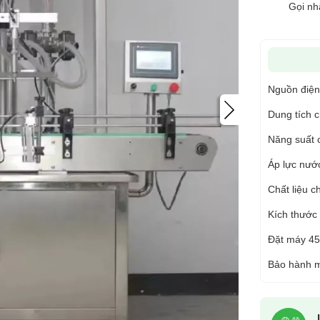
Gọi nh
Nguồn điện
Dung tích c
Năng suất 
Áp lực nước
Chất liệu c
Kích thước
Đặt máy 45
Bảo hành m