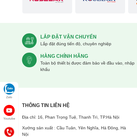
LẮP ĐẶT VẬN CHUYỂN
Lắp đặt đúng tiến độ, chuyên nghiệp
Máy được làm từ chất liệu inox cao cấp, thép không gỉ nê
HÀNG CHÍNH HÃNG
sử dụng với những chất liệu này, nên máy có thể được sử d
Toàn bộ thiết bị được đảm bảo về đầu vào, nhập
mà không lo bị hư hại.
khẩu
Công dụng của máy chiết rót n
Hệ thống điều khiển của máy nhanh, linh hoạt vì vậy nó r
bộ phận đơn giản. Vì vậy, chúng ta khi sử dụng máy sẽ 
Zalo
những thao tác nhanh gọn mà không cần phải giám sát.
THÔNG TIN LIÊN HỆ
Khả năng định lượng nguyên liệu c
Địa chỉ: 16, Phan Trọng Tuệ, Thanh Trì, TP.Hà Nội
Youtube
Xưởng sản xuất : Cầu Tuân, Yên Nghĩa, Hà Đông, Hà
Máy chiết rót nước giặt là dòng máy tự động, tiền thân c
Nội
giặt khi được chiết rót bằng máy đều có khả năng định lư