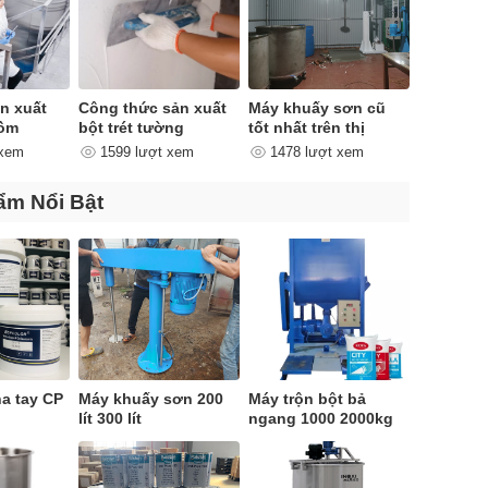
ản xuất
Công thức sản xuất
Máy khuấy sơn cũ
gồm
bột trét tường
tốt nhất trên thị
 đoạn
trường
 xem
1599 lượt xem
1478 lượt xem
ẩm Nổi Bật
a tay CP
Máy khuấy sơn 200
Máy trộn bột bả
lít 300 lít
ngang 1000 2000kg