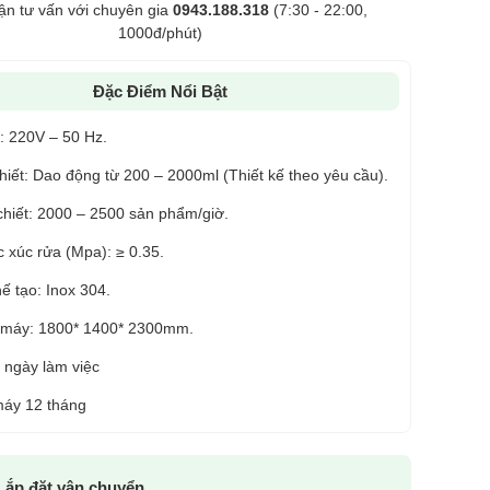
ận tư vấn với chuyên gia
0943.188.318
(7:30 - 22:00,
1000đ/phút)
Đặc Điểm Nổi Bật
: 220V – 50 Hz.
hiết: Dao động từ 200 – 2000ml (Thiết kế theo yêu cầu).
chiết: 2000 – 2500 sản phẩm/giờ.
 xúc rửa (Mpa): ≥ 0.35.
hế tạo: Inox 304.
 máy: 1800* 1400* 2300mm.
 ngày làm việc
áy 12 tháng
Lắp đặt vận chuyển