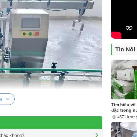
Tin Nổi
m
Tìm hiểu về 
đặc trong n
4371 lượt
 khác không?