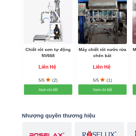
Đầu chiết của máy được thiết kế một cách đặc biệt, nâng 
và nhỏ giọt ra bên ngoài. Chính nhờ đặc điểm này máy chiế
đổi nguyên liệu nhanh chóng nếu cần.
Chiết rót sơn tự động
Máy chiết rót nước rửa
M
NV668
chén bát
Liên Hệ
Liên Hệ
5/5
(2)
5/5
(1)
Xem chi tiết
Xem chi tiết
Nhượng quyền thương hiệu