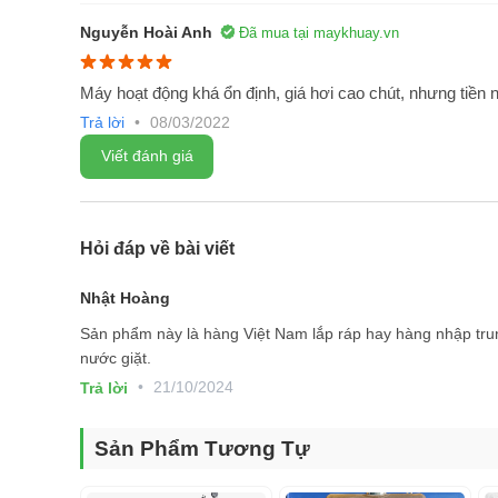
Nguyễn Hoài Anh
Đã mua tại maykhuay.vn
Máy hoạt động khá ổn định, giá hơi cao chút, nhưng tiền 
Trả lời
•
08/03/2022
Viết đánh giá
Hỏi đáp về bài viết
Nhật Hoàng
Sản phẩm này là hàng Việt Nam lắp ráp hay hàng nhập trun
Nhìn chung về hiệu quả mang lại thì đây là một dây chuy
nước giặt.
thế nhiều doanh nghiệp có thể tiết kiệm nhiều nhân công c
•
21/10/2024
Trả lời
kiệm được thời gian làm việc những công suất làm việc c
điều dễ hiểu khi tất cả những nhà máy sản xuất đều đầu tư
Sản Phẩm Tương Tự
Đặc điểm của máy chiết rót nước