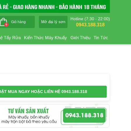
Hotline (7:30 - 22:00)
Mở đại lý sơn
Giỏ hàng
0943.188.318
0
ệ Tẩy Rửa
Kiến Thức Máy Khuấy
Giới Thiệu
Tin Tức
ĐẶT MUA NGAY
HOẶC LIÊN HỆ 0943.188.318