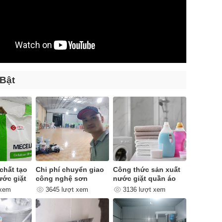
 Bật
chất tạo
Chi phí chuyển giao
Công thức sản xuất
ước giặt
công nghệ sơn
nước giặt quần áo
quan trọng như thế
 xem
3645 lượt xem
3136 lượt xem
nào ?