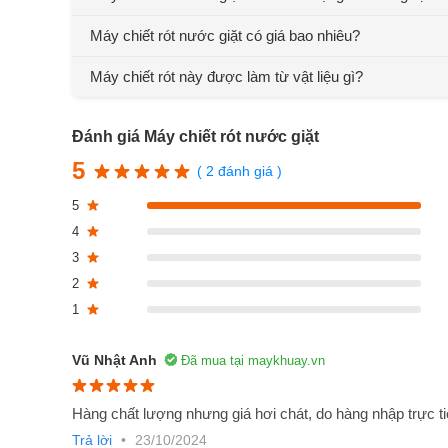
Máy chiết rót nước giặt có giá bao nhiêu?
Máy chiết rót nước giặt là gì?
Máy chiết rót này được làm từ vật liệu gì?
Máy chiết rót nước giặt
là dòng máy không còn xa lạ 
nước giặt trước khi đưa ra thị trường. Đây là loại máy kh
lại khả năng súc rửa, chiết rót và cả đóng xiết nắp thà
Đánh giá Máy chiết rót nước giặt
này còn có thể sử dụng cho những lĩnh vực khác. Đó là nh
5
( 2 đánh giá )
với nước giặt: hóa chất, mỹ phẩm, dầu nhớt, nước,…
5
4
3
2
1
Vũ Nhật Anh
Đã mua tại maykhuay.vn
Hàng chất lượng nhưng giá hơi chát, do hàng nhập trực ti
Trả lời
•
23/10/2024