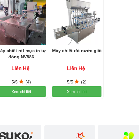
chiết đều đặn, nhẹ nhàng vì vậy hạn chế máy bị kéo
t rót nước giặt có thể được vệ sinh dễ dàng và thay
áy chiết rót mực in tự
Máy chiết rót nước giặt
động NV886
Liên Hệ
Liên Hệ
5/5
(4)
5/5
(2)
Xem chi tiết
Xem chi tiết