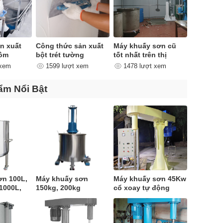
ản xuất
Công thức sản xuất
Máy khuấy sơn cũ
gồm
bột trét tường
tốt nhất trên thị
 đoạn
trường
 xem
1599 lượt xem
1478 lượt xem
ẩm Nổi Bật
ơn 100L,
Máy khuấy sơn
Máy khuấy sơn 45Kw
 1000L,
150kg, 200kg
cổ xoay tự động
0L