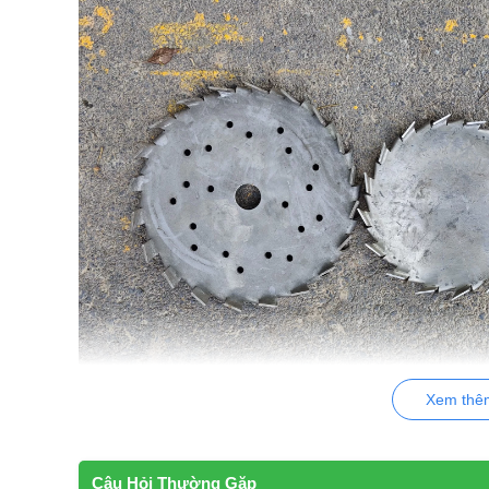
Xem thê
Giới thiệu chung về cánh khuấ
Cánh khuấy sơn 100
được sản xuất bằng nguyên liệu Inox
Câu Hỏi Thường Gặp