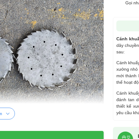
Gọi nh
Cánh khuấ
dây chuyền
sau:
Cánh khuấy 
xưởng nhỏ h
mới thành 
thể hoạt độ
Cánh khuấy
đánh tan d
thiết kế x
yêu cầu kh
m
y phân tán sơn 100
 hoàn toàn nên có độ bền trường tồn theo thời gian.