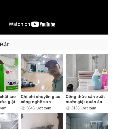
 Bật
chất tạo
Chi phí chuyển giao
Công thức sản xuất
ước giặt
công nghệ sơn
nước giặt quần áo
quan trọng như thế
 xem
3645 lượt xem
3135 lượt xem
nào ?