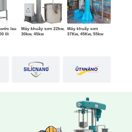
nước lau
Máy khuấy sơn 22kw,
Máy khuấy sơn
0 lít
30kw, 45kw
37Kw, 45Kw, 55kw