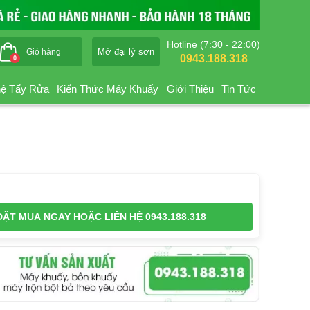
Hotline (7:30 - 22:00)
Mở đại lý sơn
Giỏ hàng
0943.188.318
0
ệ Tẩy Rửa
Kiến Thức Máy Khuấy
Giới Thiệu
Tin Tức
ĐẶT MUA NGAY
HOẶC LIÊN HỆ 0943.188.318