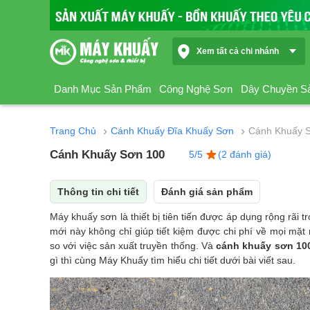
Xem tất cả chi nhánh
Danh Mục Sản Phẩm
Công Nghệ Sơn
Dây Chuyền S
›
›
Trang Chủ
Cánh Khuấy Đĩa Khuấy Sơn
Cánh Khuấy 
Cánh Khuấy Sơn 100
5/5
(2 đánh giá)
Thông tin chi tiết
Đánh giá sản phẩm
Máy khuấy sơn là thiết bị tiên tiến được áp dụng rộng rãi 
mới này không chỉ giúp tiết kiệm được chi phí về mọi mặt
so với việc sản xuất truyền thống. Và
cánh khuấy sơn 10
gì thì cùng
Máy Khuấy
tìm hiểu chi tiết dưới bài viết sau.