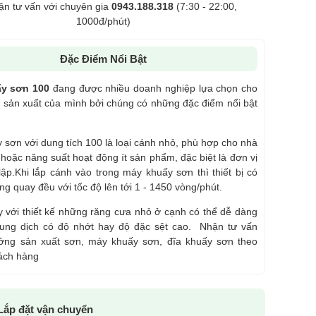
ận tư vấn với chuyên gia
0943.188.318
(7:30 - 22:00,
1000đ/phút)
Đặc Điểm Nổi Bật
y sơn 100
đang được nhiều doanh nghiệp lựa chọn cho
 sản xuất của mình bởi chúng có những đặc điểm nổi bật
sơn với dung tích 100 là loại cánh nhỏ, phù hợp cho nhà
oặc năng suất hoạt động ít sản phẩm, đặc biệt là đơn vị
lập.
Khi lắp cánh vào trong máy khuấy sơn thì thiết bị có
ng quay đều với tốc độ lên tới 1 - 1450 vòng/phút.
 với thiết kế những răng cưa nhỏ ở cạnh có thể dễ dàng
ung dịch có độ nhớt hay độ đặc sệt cao.
Nhận tư vấn
ưởng sản xuất sơn, máy khuấy sơn, đĩa khuấy sơn theo
ách hàng
Lắp đặt vận chuyển