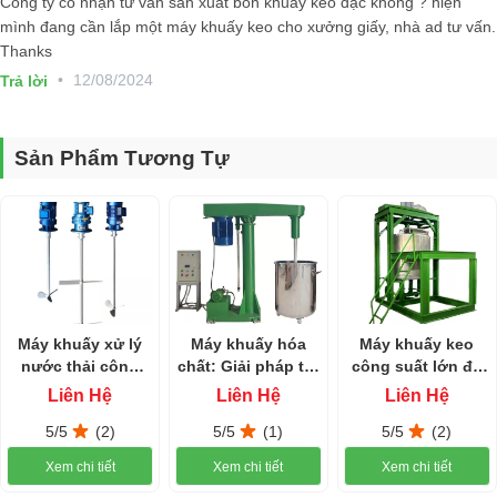
Công ty có nhận tư vấn sản xuất bồn khuấy keo đặc không ? hiện
mình đang cần lắp một máy khuấy keo cho xưởng giấy, nhà ad tư vấn.
Thanks
•
12/08/2024
Trả lời
Sản Phẩm Tương Tự
Trong quá trình trộn, bồn trộn keo có thể được làm nguội hoặc gia
Máy khuấy xử lý
Máy khuấy hóa
Máy khuấy keo
nhiệt để đảm bảo rằng keo luôn ở nhiệt độ lý tưởng cho quá trình trộn.
nước thải công
chất: Giải pháp tối
công suất lớn độ
Điều này đặc biệt quan trọng đối với các loại keo có tính chất hóa học
nghiệp
ưu cho ngành
đặc cao
nhạy cảm với nhiệt độ.
Liên Hệ
Liên Hệ
Liên Hệ
công nghiệp
5/5
(2)
5/5
(1)
5/5
(2)
Các yếu tố cần lưu ý khi sử dụng bồn trộn keo
Xem chi tiết
Xem chi tiết
Xem chi tiết
Để đảm bảo bồn trộn keo hoạt động hiệu quả và an toàn trong quá