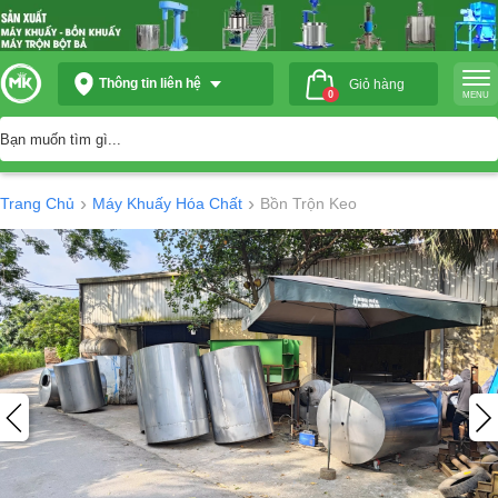
Thông tin liên hệ
Giỏ hàng
0
MENU
›
›
Trang Chủ
Máy Khuấy Hóa Chất
Bồn Trộn Keo