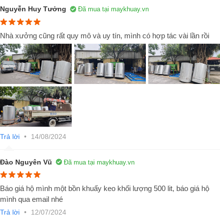
có thể có nhiều hình dạng khác nhau, từ cánh khuấy cánh khuấy dạng
Nguyễn Huy Tưởng
Đã mua tại maykhuay.vn
cánh quạt đến cánh khuấy dạng cánh chân vịt.
Động Cơ: Cung cấp năng lượng cho cánh khuấy hoạt động. Động cơ
Nhà xưởng cũng rất quy mô và uy tín, mình có hợp tác vài lần rồi
có thể là động cơ điện hoặc động cơ thủy lực, tùy thuộc vào nhu cầu
sử dụng.
Hệ Thống Điều Khiển: Bao gồm các bộ điều khiển tốc độ và thời gian
trộn, giúp điều chỉnh quá trình trộn keo để đạt được kết quả mong
muốn.
Hệ Thống Làm Nguội Hoặc Gia Nhiệt: Một số bồn trộn keo được trang
bị hệ thống làm nguội hoặc gia nhiệt để kiểm soát nhiệt độ của keo
trong quá trình trộn.
Trả lời
•
14/08/2024
Đào Nguyên Vũ
Đã mua tại maykhuay.vn
Báo giá hộ mình một bồn khuấy keo khối lượng 500 lit, báo giá hộ
mình qua email nhé
Trả lời
•
12/07/2024