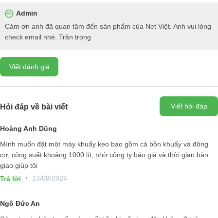
Admin
Cảm ơn anh đã quan tâm đến sản phẩm của Net Việt. Anh vui lòng
check email nhé. Trân trọng
Nguyên lý hoạt động của bồn trộn keo
Viết đánh giá
Bồn trộn keo là một loại
máy khuấy hóa chất
hoạt động dựa trê
nguyên lý khuấy trộn cơ học. Khi động cơ hoạt động, nó sẽ truyền
động đến cánh khuấy, khiến cánh khuấy quay và trộn đều các thành
Viết hỏi đáp
Hỏi đáp về bài viết
phần của keo. Tốc độ và thời gian trộn có thể được điều chỉnh để đảm
bảo rằng keo được pha trộn một cách đồng đều.
Hoàng Anh Dũng
Mình muốn đặt một máy khuấy keo bao gồm cả bồn khuấy và động
cơ, công suất khoảng 1000 lít, nhờ công ty báo giá và thời gian bàn
giao giúp tôi
•
13/08/2024
Trả lời
Ngô Đức An