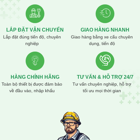
Bồn Trộn Keo Làm Nguội: Là loại bồn trộn có khả năng làm nguội, phù
hợp với các loại keo cần được làm nguội để giữ nguyên tính chất hóa
học.
LẮP ĐẶT VẬN CHUYỂN
GIAO HÀNG NHANH
Lắp đặt đúng tiến độ, chuyên
Giao hàng bằng xe cẩu chuyên
nghiệp
dụng, tiến độ
HÀNG CHÍNH HÃNG
TƯ VẤN & HỖ TRỢ 24/7
Toàn bộ thiết bị được đảm bảo
Tư vấn chuyên nghiệp, hỗ trợ
về đầu vào, nhập khẩu
tối ưu mọi thời gian
Bồn trộn keo, hay
máy khấy keo
là một thiết bị quan trọng trong nhiều
ngành công nghiệp, giúp nâng cao chất lượng sản phẩm, tiết kiệm thời
gian và chi phí sản xuất, đồng thời đảm bảo an toàn lao động. Việc lựa
chọn và sử dụng bồn trộn keo phù hợp sẽ mang lại nhiều lợi ích cho