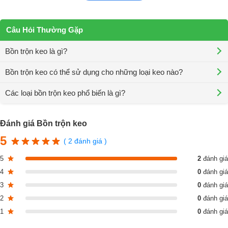
Câu Hỏi Thường Gặp
Bồn trộn keo là gì?
Bồn trộn keo có thể sử dụng cho những loại keo nào?
Các loại bồn trộn keo phổ biến là gì?
Đánh giá Bồn trộn keo
Cấu tạo của bồn trộn keo
5
( 2 đánh giá )
Bồn trộn keo có nhiều loại với cấu tạo khác nhau, nhưng chúng
5
2
đánh giá
thường có những thành phần chính sau:
4
0
đánh giá
3
0
đánh giá
Thân Bồn: Là phần chứa keo và các thành phần cần trộn. Thân bồn
có thể được làm từ thép không gỉ hoặc nhôm, có khả năng chống ăn
2
0
đánh giá
mòn và chịu được áp suất cao.
1
0
đánh giá
Cánh Khuấy: Là bộ phận trực tiếp thực hiện việc trộn keo. Cánh khuấy