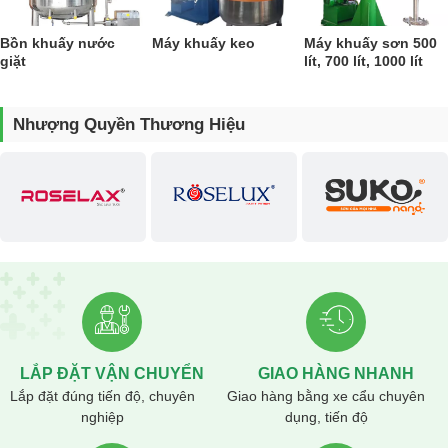
dài, thái độ phục vụ, tư vấn rất hàng rất nhiệt tình sẽ khiến khách hàng
hài lòng.
Bồn khuấy nước
Máy khuấy keo
Máy khuấy sơn 500
giặt
lít, 700 lít, 1000 lít
Liên hệ
CÔNG TY TNHH TM & QC NET VIỆT
Nhượng Quyền Thương Hiệu
Địa chỉ: 16, Phan Trọng Tuệ, Thanh Trì, Hà Nội
Xưởng sx : Cầu Tuân, Yên Nghĩa, Hà Đông, Hà Nội
Hotline:
0943.188.318 – 0989.188.318
Email: congnghesonnuocnano@gmail.com
Website :
maykhuay.vn
LẮP ĐẶT VẬN CHUYỂN
GIAO HÀNG NHANH
Lắp đặt đúng tiến độ, chuyên
Giao hàng bằng xe cẩu chuyên
nghiệp
dụng, tiến độ