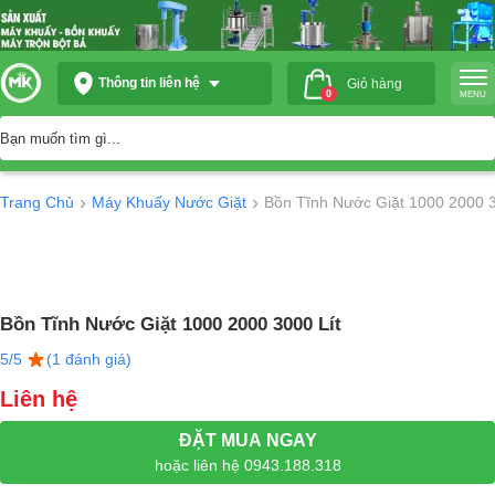
Thông tin liên hệ
Giỏ hàng
0
MENU
›
›
Trang Chủ
Máy Khuấy Nước Giặt
Bồn Tĩnh Nước Giặt 1000 2000 3
Bồn Tĩnh Nước Giặt 1000 2000 3000 Lít
5/5
(1 đánh giá)
Liên hệ
ĐẶT MUA NGAY
hoặc liên hệ 0943.188.318