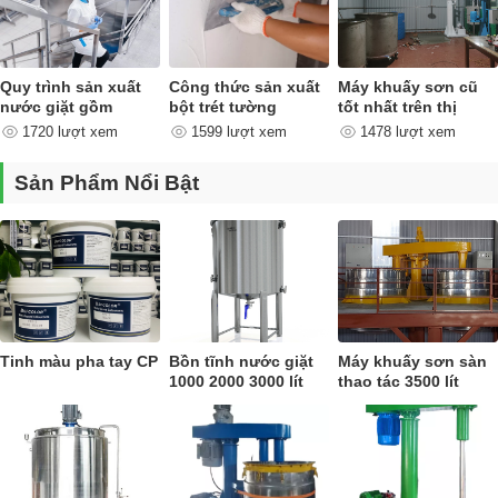
Quy trình sản xuất
Công thức sản xuất
Máy khuấy sơn cũ
nước giặt gồm
bột trét tường
tốt nhất trên thị
những công đoạn
trường
1720 lượt xem
1599 lượt xem
1478 lượt xem
nào ?
Sản Phẩm Nổi Bật
Nên mua bồn tĩnh nước giặt 1000 2000 3000 lít
ở đâu ?
Do tính phổ biến của bồn tĩnh nước giặt 1000 2000 3000 lít ngày
càng tăng nên cũng có rất nhiều nơi bán hàng kém chất lượng ảnh
Tinh màu pha tay CP
Bồn tĩnh nước giặt
Máy khuấy sơn sàn
hưởng trực tiếp đến người dùng. NET VIỆT hiện là đơn vị được cơ sở
1000 2000 3000 lít
thao tác 3500 lít
sản xuất, nhà máy tin tưởng lựa chọn cùng với kinh nghiệm nhiều năm
trong lĩnh vực sản xuất máy móc nên quý khách hàng cứ tin tưởng về
chất lượng.
Ngoài chất lượng ra thì giá thành cũng là yếu tố quan trọng, giá mà
NET VIỆT đưa ra rất phải chăng cũng với chính sách bảo hành lâu