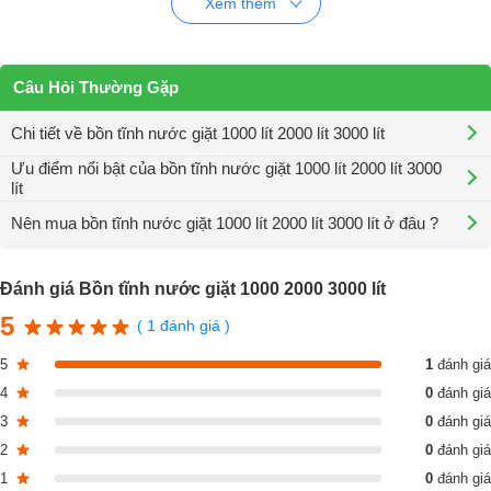
Xem thêm
Câu Hỏi Thường Gặp
Chi tiết về bồn tĩnh nước giặt 1000 lít 2000 lít 3000 lít
Ưu điểm nổi bật của bồn tĩnh nước giặt 1000 lít 2000 lít 3000
lít
Nên mua bồn tĩnh nước giặt 1000 lít 2000 lít 3000 lít ở đâu ?
Bồn dạng đứng: với thiết kế hình trụ cao nên đỡ chiếm diện tích, phần
lớn dung tích chứa nước là khá cao cùng với tốc độ xả nhanh chóng,
Đánh giá Bồn tĩnh nước giặt 1000 2000 3000 lít
sử dụng dễ dàng nên được dùng khá phổ biến.
5
( 1 đánh giá )
Bồn dạng nằm ngang: với thiết kế hình trụ nhưng nằm ngang nên
dung tích chứa đựng có phần kém hơn so với bồn dạng đứng và
5
1
đánh giá
chiếm diện tích khá lớn.
4
0
đánh giá
3
0
đánh giá
Bồn tĩnh nước giặt 1000 2000 3000 lít
được cấu tạo như sau:
2
0
đánh giá
Thân bồn được thiết kế dạng hình trụ tiết kiệm được tối đa diện tích.
1
0
đánh giá