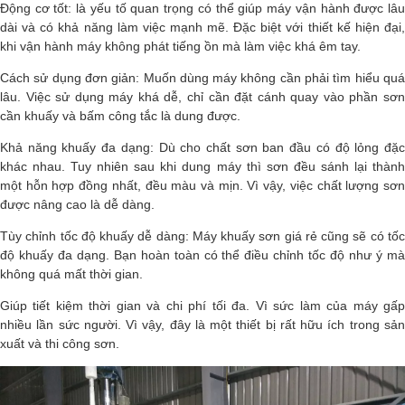
Động cơ tốt: là yếu tố quan trọng có thể giúp máy vận hành được lâu
dài và có khả năng làm việc mạnh mẽ. Đặc biệt với thiết kế hiện đại,
khi vận hành máy không phát tiếng ồn mà làm việc khá êm tay.
Cách sử dụng đơn giản: Muốn dùng máy không cần phải tìm hiểu quá
lâu. Việc sử dụng máy khá dễ, chỉ cần đặt cánh quay vào phần sơn
cần khuấy và bấm công tắc là dung được.
Khả năng khuấy đa dạng: Dù cho chất sơn ban đầu có độ lỏng đặc
khác nhau. Tuy nhiên sau khi dung máy thì sơn đều sánh lại thành
một hỗn hợp đồng nhất, đều màu và mịn. Vì vậy, việc chất lượng sơn
được nâng cao là dễ dàng.
Tùy chỉnh tốc độ khuấy dễ dàng: Máy khuấy sơn giá rẻ cũng sẽ có tốc
độ khuấy đa dạng. Bạn hoàn toàn có thể điều chỉnh tốc độ như ý mà
không quá mất thời gian.
Giúp tiết kiệm thời gian và chi phí tối đa. Vì sức làm của máy gấp
nhiều lần sức người. Vì vậy, đây là một thiết bị rất hữu ích trong sản
xuất và thi công sơn.