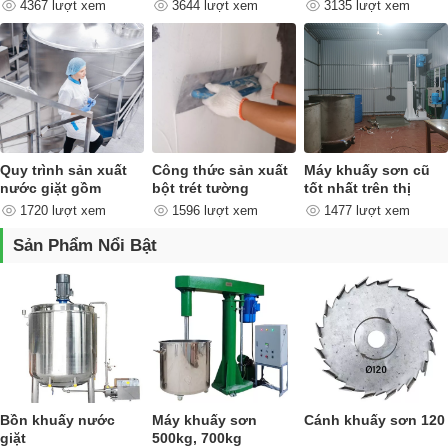
quan trọng như thế
4367 lượt xem
3644 lượt xem
3135 lượt xem
nào ?
Quy trình sản xuất
Công thức sản xuất
Máy khuấy sơn cũ
nước giặt gồm
bột trét tường
tốt nhất trên thị
những công đoạn
trường
1720 lượt xem
1596 lượt xem
1477 lượt xem
nào ?
Sản Phẩm Nổi Bật
Bồn khuấy nước
Máy khuấy sơn
Cánh khuấy sơn 120
giặt
500kg, 700kg