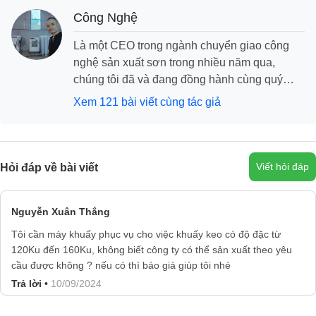
Công Nghệ
Là một CEO trong ngành chuyển giao công
nghệ sản xuất sơn trong nhiều năm qua,
chúng tôi đã và đang đồng hành cùng quý
khách hàng xây dựng thương hiệu cùng phát
Xem 121 bài viết cùng tác giả
triển, với mục tiêu khách hàng cần là chúng
tôi có, và chúng tôi tự tin sẽ mang đến cho
khách hàng những dịch vụ công nghệ tốt nhất.
Viết hỏi đáp
Hỏi đáp về bài viết
Nguyễn Xuân Thắng
Tôi cần máy khuấy phục vụ cho việc khuấy keo có độ đặc từ
120Ku đến 160Ku, không biết công ty có thể sản xuất theo yêu
cầu được không ? nếu có thì báo giá giúp tôi nhé
Trả lời
•
10/09/2024